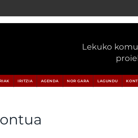
Lekuko komun
proi
RIAK
IRITZIA
AGENDA
NOR GARA
LAGUNDU
KONT
kontua