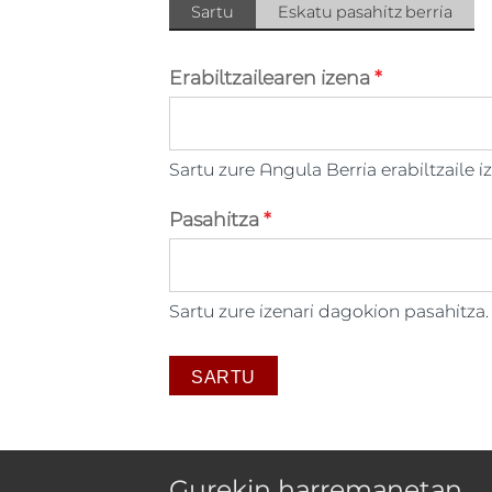
Atal primarioak
Sartu
(atal
Eskatu pasahitz berria
gaitua)
Erabiltzailearen izena
*
Sartu zure Angula Berria erabiltzaile i
Pasahitza
*
Sartu zure izenari dagokion pasahitza.
Gurekin harremanetan