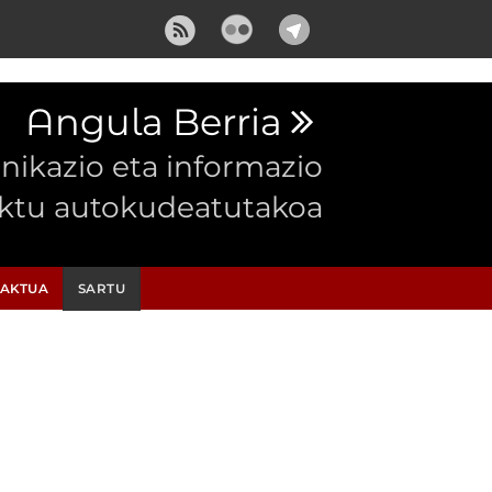
Angula Berria
ikazio eta informazio
ektu autokudeatutakoa
AKTUA
SARTU