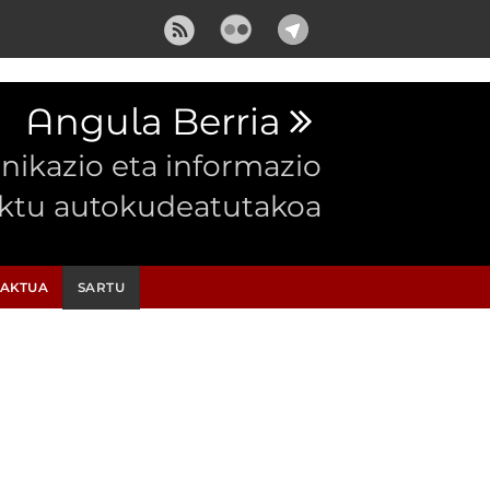
Angula Berria
ikazio eta informazio
ektu autokudeatutakoa
AKTUA
SARTU