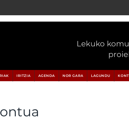
Lekuko komun
proi
RIAK
IRITZIA
AGENDA
NOR GARA
LAGUNDU
KONT
kontua