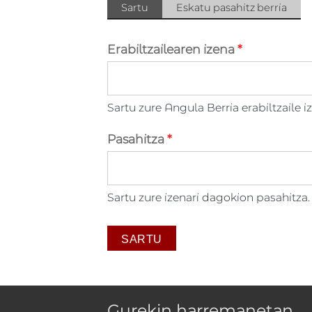
Atal primarioak
Sartu
(atal
Eskatu pasahitz berria
gaitua)
Erabiltzailearen izena
*
Sartu zure Angula Berria erabiltzaile i
Pasahitza
*
Sartu zure izenari dagokion pasahitza.
Gurekin harremanetan