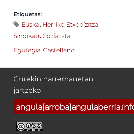
Etiquetas:
Euskal Herriko Etxebizitza
Sindikatu Sozialista
Egutegia
Castellano
Gurekin harremanetan
jartzeko
angula[arroba]angulaberria.inf