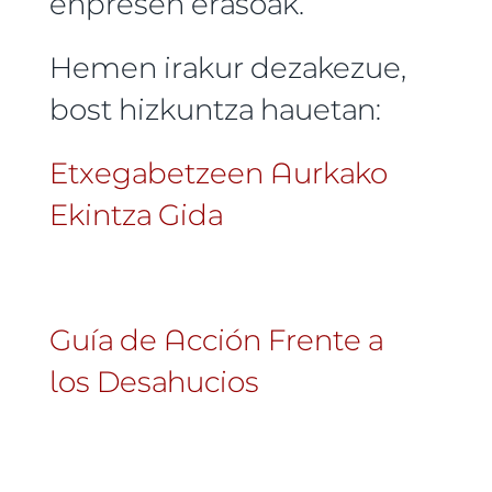
enpresen erasoak.
Hemen irakur dezakezue,
bost hizkuntza hauetan:
Etxegabetzeen Aurkako
Ekintza Gida
Guía de Acción Frente a
los Desahucios