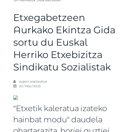
Etxegabetzeen
Aurkako Ekintza Gida
sortu du Euskal
Herriko Etxebizitza
Sindikatu Sozialistak
sugorri
argitaratua
20 / Abe / 2023
"Etxetik kaleratua izateko
hainbat modu" daudela
ohartarazita, horiei guztiei