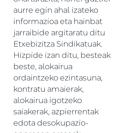
aurre egin ahal izateko
informazioa eta hainbat
jarraibide argitaratu ditu
Etxebizitza Sindikatuak.
Hizpide izan ditu, besteak
beste, alokairua
ordaintzeko ezintasuna,
kontratu amaierak,
alokairua igotzeko
saiakerak, azpierrentak
edota desokupazio-