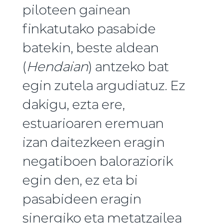
piloteen gainean
finkatutako pasabide
batekin, beste aldean
(
Hendaian
) antzeko bat
egin zutela argudiatuz. Ez
dakigu, ezta ere,
estuarioaren eremuan
izan daitezkeen eragin
negatiboen baloraziorik
egin den, ez eta bi
pasabideen eragin
sinergiko eta metatzailea