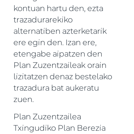
kontuan hartu den, ezta
trazadurarekiko
alternatiben azterketarik
ere egin den. Izan ere,
etengabe aipatzen den
Plan Zuzentzaileak orain
lizitatzen denaz bestelako
trazadura bat aukeratu
zuen.
Plan Zuzentzailea
Txingudiko Plan Berezia