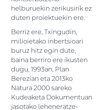
helburuekin zerikusirik ez
duten proiektuekin ere.
Berriz ere, Txingudin,
milioietako inbertsioari
buruz hitz egin dute,
baina berriro ere ikusten
dugu, 1993an, Plan
Berezian eta 2013ko
Natura 2000 sareko
Kudeaketa Dokumentuan
jasotako leheneratze-