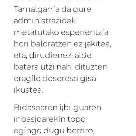
Tamalgarria da gure
administrazioek
metatutako esperientzia
hori baloratzen ez jakitea,
eta, dirudienez, alde
batera utzi nahi dituzten
eragile deseroso gisa
ikustea.
Bidasoaren i¡bilguaren
inbasioarekin topo
egingo dugu berriro,