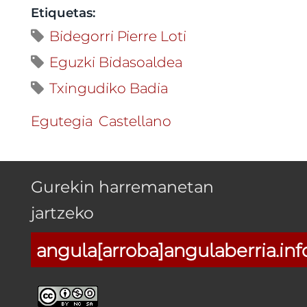
Etiquetas:
Bidegorri Pierre Loti
Eguzki Bidasoaldea
Txingudiko Badia
Egutegia
Castellano
Gurekin harremanetan
jartzeko
angula[arroba]angulaberria.inf