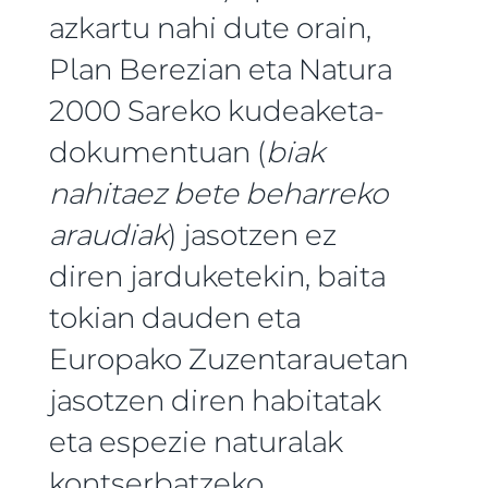
azkartu nahi dute orain,
Plan Berezian eta Natura
2000 Sareko kudeaketa-
dokumentuan (
biak
nahitaez bete beharreko
araudiak
) jasotzen ez
diren jarduketekin, baita
tokian dauden eta
Europako Zuzentarauetan
jasotzen diren habitatak
eta espezie naturalak
kontserbatzeko