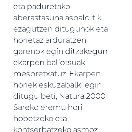
eta paduretako
aberastasuna aspalditik
ezagutzen ditugunok eta
horietaz arduratzen
garenok egin ditzakegun
ekarpen baliotsuak
mespretxatuz. Ekarpen
horiek eskuzabalki egin
ditugu beti, Natura 2000
Sareko eremu hori
hobetzeko eta
kontserbatzeko asmoz.