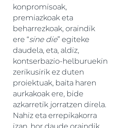
konpromisoak,
premiazkoak eta
beharrezkoak, oraindik
ere “
sine die
” egiteke
daudela, eta, aldiz,
kontserbazio-helburuekin
zerikusirik ez duten
proiektuak, baita haren
aurkakoak ere, bide
azkarretik jorratzen direla.
Nahiz eta errepikakorra
izan, hor daude oraindik