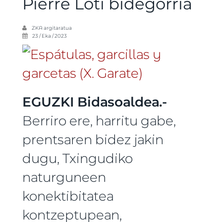
Pierre Loti bidegorria
ZKA
argitaratua
23 / Eka / 2023
EGUZKI Bidasoaldea.-
Berriro ere, harritu gabe,
prentsaren bidez jakin
dugu, Txingudiko
naturguneen
konektibitatea
kontzeptupean,