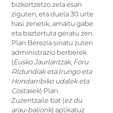
bizkortzetzo zela esan
ziguten, eta duela 30 urte
hasi zenetik, amaitu gabe
eta baztertuta geratu zen.
Plan Berezia sinatu zuten
administrazio berberek
(
Eusko Jaurlaritzak, Foru
Aldundiak eta lrungo eta
Hondarribiko udalek eta
Costasek
) Plan
Zuzentzaile bat (
ez du
arau-baliorik
) aplikatuz