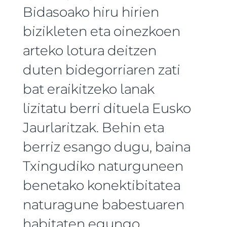
Bidasoako hiru hirien
bizikleten eta oinezkoen
arteko lotura deitzen
duten bidegorriaren zati
bat eraikitzeko lanak
lizitatu berri dituela Eusko
Jaurlaritzak. Behin eta
berriz esango dugu, baina
Txingudiko naturguneen
benetako konektibitatea
naturagune babestuaren
habitaten egungo