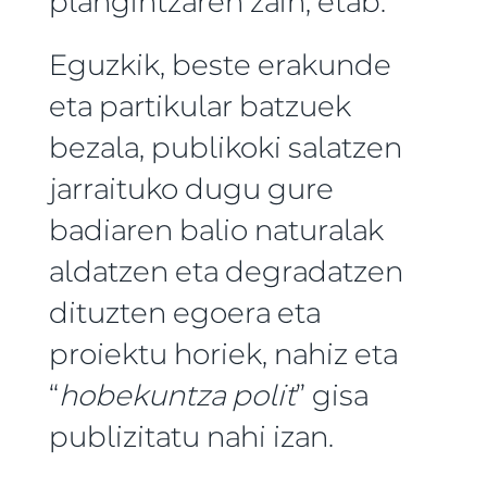
plangintzaren zain, etab.
Eguzkik, beste erakunde
eta partikular batzuek
bezala, publikoki salatzen
jarraituko dugu gure
badiaren balio naturalak
aldatzen eta degradatzen
dituzten egoera eta
proiektu horiek, nahiz eta
“
hobekuntza polit
” gisa
publizitatu nahi izan.