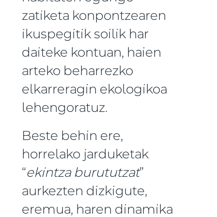
zatiketa konpontzearen
ikuspegitik soilik har
daiteke kontuan, haien
arteko beharrezko
elkarreragin ekologikoa
lehengoratuz.
Beste behin ere,
horrelako jarduketak
“
ekintza burututzat
”
aurkezten dizkigute,
eremua, haren dinamika