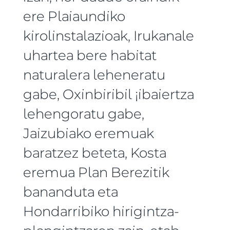
ere Plaiaundiko
kirolinstalazioak, Irukanale
uhartea bere habitat
naturalera leheneratu
gabe, Oxinbiribil ¡ibaiertza
lehengoratu gabe,
Jaizubiako eremuak
baratzez beteta, Kosta
eremua Plan Berezitik
bananduta eta
Hondarribiko hirigintza-