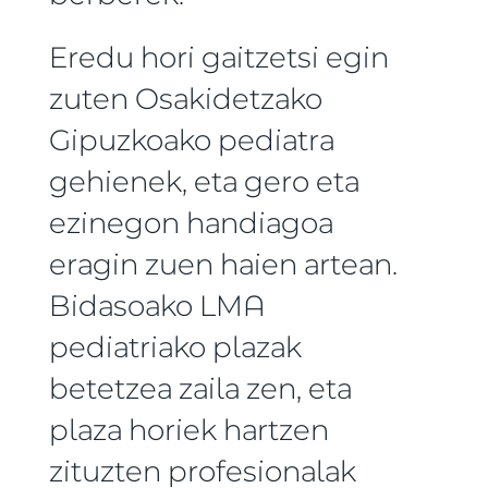
Eredu hori gaitzetsi egin
zuten Osakidetzako
Gipuzkoako pediatra
gehienek, eta gero eta
ezinegon handiagoa
eragin zuen haien artean.
Bidasoako LMA
pediatriako plazak
betetzea zaila zen, eta
plaza horiek hartzen
zituzten profesionalak