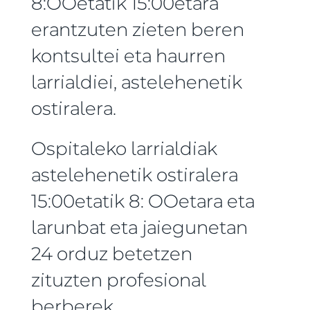
8:OOetatik 15:00etara
erantzuten zieten beren
kontsultei eta haurren
larrialdiei, astelehenetik
ostiralera.
Ospitaleko larrialdiak
astelehenetik ostiralera
15:00etatik 8: OOetara eta
larunbat eta jaiegunetan
24 orduz betetzen
zituzten profesional
berberek.