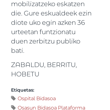
mobilizatzeko eskatzen
die. Gure eskualdeek ezin
diote uko egin azken 36
urteetan funtzionatu
duen zerbitzu publiko
bati.
ZABALDU, BERRITU,
HOBETU
Etiquetas:
Ospital Bidasoa
Osasun Bidasoa Plataforma