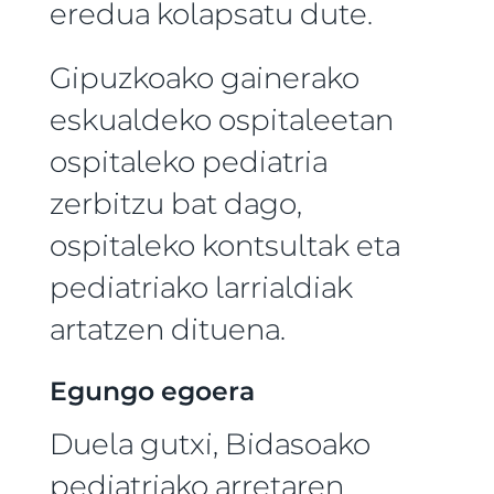
eredua kolapsatu dute.
Gipuzkoako gainerako
eskualdeko ospitaleetan
ospitaleko pediatria
zerbitzu bat dago,
ospitaleko kontsultak eta
pediatriako larrialdiak
artatzen dituena.
Egungo egoera
Duela gutxi, Bidasoako
pediatriako arretaren