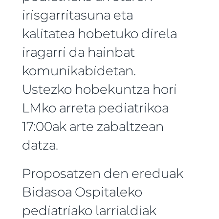
irisgarritasuna eta
kalitatea hobetuko direla
iragarri da hainbat
komunikabidetan.
Ustezko hobekuntza hori
LMko arreta pediatrikoa
17:00ak arte zabaltzean
datza.
Proposatzen den ereduak
Bidasoa Ospitaleko
pediatriako larrialdiak