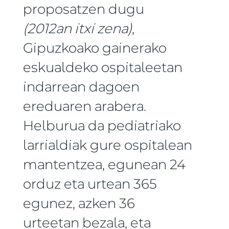
proposatzen dugu
(2012an itxi zena)
,
Gipuzkoako gainerako
eskualdeko ospitaleetan
indarrean dagoen
ereduaren arabera.
Helburua da pediatriako
larrialdiak gure ospitalean
mantentzea, egunean 24
orduz eta urtean 365
egunez, azken 36
urteetan bezala, eta