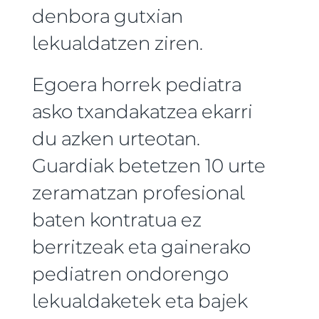
denbora gutxian
lekualdatzen ziren.
Egoera horrek pediatra
asko txandakatzea ekarri
du azken urteotan.
Guardiak betetzen 10 urte
zeramatzan profesional
baten kontratua ez
berritzeak eta gainerako
pediatren ondorengo
lekualdaketek eta bajek