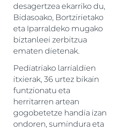
desagertzea ekarriko du,
Bidasoako, Bortzirietako
eta Iparraldeko mugako
biztanleei zerbitzua
ematen dietenak.
Pediatriako larrialdien
itxierak, 36 urtez bikain
funtzionatu eta
herritarren artean
gogobetetze handia izan
ondoren, sumindura eta