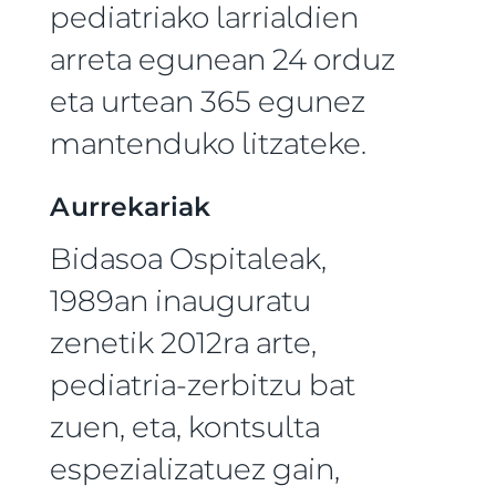
pediatriako larrialdien
arreta egunean 24 orduz
eta urtean 365 egunez
mantenduko litzateke.
Aurrekariak
Bidasoa Ospitaleak,
1989an inauguratu
zenetik 2012ra arte,
pediatria-zerbitzu bat
zuen, eta, kontsulta
espezializatuez gain,