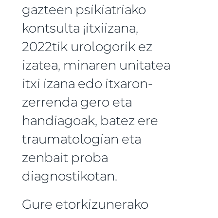
gazteen psikiatriako
kontsulta ¡itxiizana,
2022tik urologorik ez
izatea, minaren unitatea
itxi izana edo itxaron-
zerrenda gero eta
handiagoak, batez ere
traumatologian eta
zenbait proba
diagnostikotan.
Gure etorkizunerako