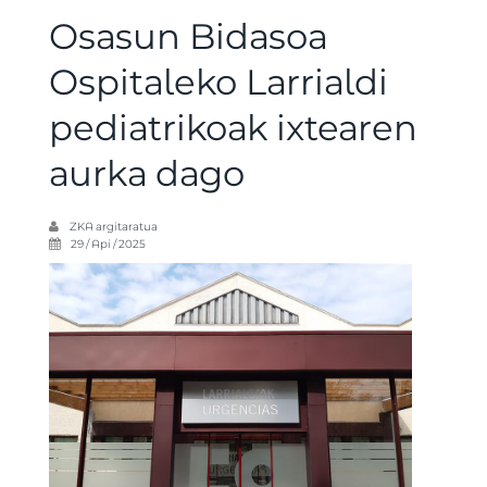
Osasun Bidasoa
Ospitaleko Larrialdi
pediatrikoak ixtearen
aurka dago
ZKA
argitaratua
29 / Api / 2025