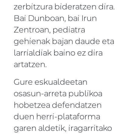
zerbitzura bideratzen dira.
Bai Dunboan, bai Irun
Zentroan, pediatra
gehienak bajan daude eta
larrialdiak baino ez dira
artatzen.
Gure eskualdeetan
osasun-arreta publikoa
hobetzea defendatzen
duen herri-plataforma
garen aldetik, iragarritako