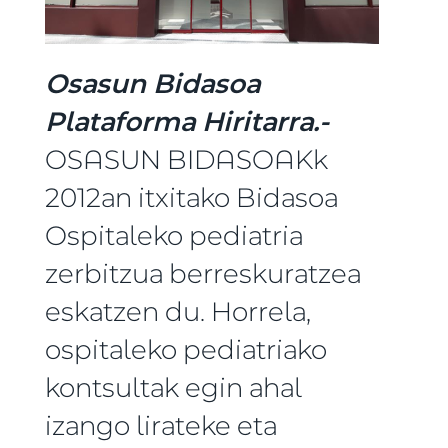
Osasun Bidasoa
Plataforma Hiritarra.-
OSASUN BIDASOAKk
2012an itxitako Bidasoa
Ospitaleko pediatria
zerbitzua berreskuratzea
eskatzen du. Horrela,
ospitaleko pediatriako
kontsultak egin ahal
izango lirateke eta