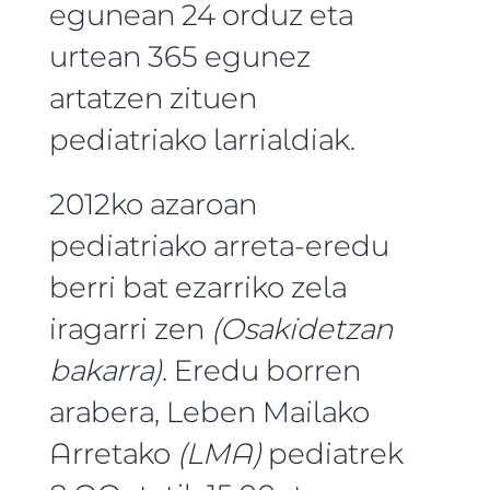
egunean 24 orduz eta
urtean 365 egunez
artatzen zituen
pediatriako larrialdiak.
2012ko azaroan
pediatriako arreta-eredu
berri bat ezarriko zela
iragarri zen
(Osakidetzan
bakarra)
. Eredu borren
arabera, Leben Mailako
Arretako
(LMA)
pediatrek