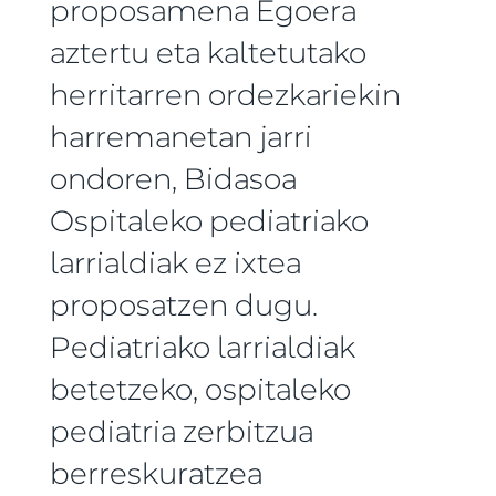
proposamena Egoera
aztertu eta kaltetutako
herritarren ordezkariekin
harremanetan jarri
ondoren, Bidasoa
Ospitaleko pediatriako
larrialdiak ez ixtea
proposatzen dugu.
Pediatriako larrialdiak
betetzeko, ospitaleko
pediatria zerbitzua
berreskuratzea