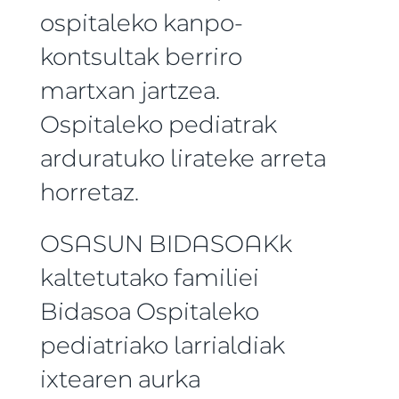
ospitaleko kanpo-
kontsultak berriro
martxan jartzea.
Ospitaleko pediatrak
arduratuko lirateke arreta
horretaz.
OSASUN BIDASOAKk
kaltetutako familiei
Bidasoa Ospitaleko
pediatriako larrialdiak
ixtearen aurka