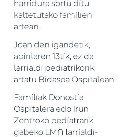
harridura sortu ditu
kaltetutako familien
artean.
Joan den igandetik,
apirilaren 13tik, ez da
larrialdi pediatrikorik
artatu Bidasoa Ospitalean.
Familiak Donostia
Ospitalera edo Irun
Zentroko pediatrarik
gabeko LMA larrialdi-