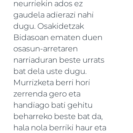
neurriekin ados ez
gaudela adierazi nahi
dugu. Osakidetzak
Bidasoan ematen duen
osasun-arretaren
narriaduran beste urrats
bat dela uste dugu.
Murrizketa berri hori
zerrenda gero eta
handiago bati gehitu
beharreko beste bat da,
hala nola berriki haur eta