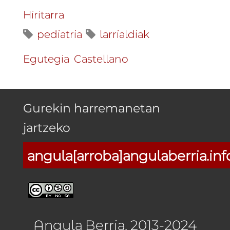
Hiritarra
pediatria
larrialdiak
Egutegia
Castellano
Gurekin harremanetan
jartzeko
angula[arroba]angulaberria.inf
Angula Berria, 2013-2024