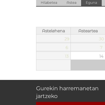
Atal primarioak
Hilabetea
Astea
Eguna
(atal
gait
Astelehena
Asteartea
29
30
6
7
13
14
Gurekin harremanetan
jartzeko