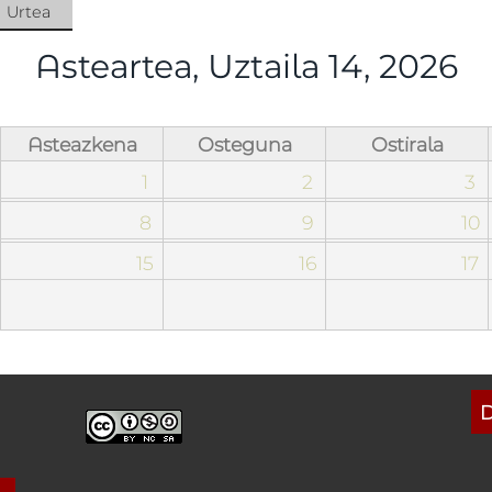
Urtea
ua)
Asteartea, Uztaila 14, 2026
Asteazkena
Osteguna
Ostirala
1
2
3
8
9
10
15
16
17
D