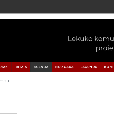
Lekuko komun
proi
RIAK
IRITZIA
AGENDA
NOR GARA
LAGUNDU
KONT
enda