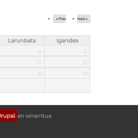
« Prev
Next »
Larunbata
Igandea
4
5
11
12
18
19
rupal
en oinarritua