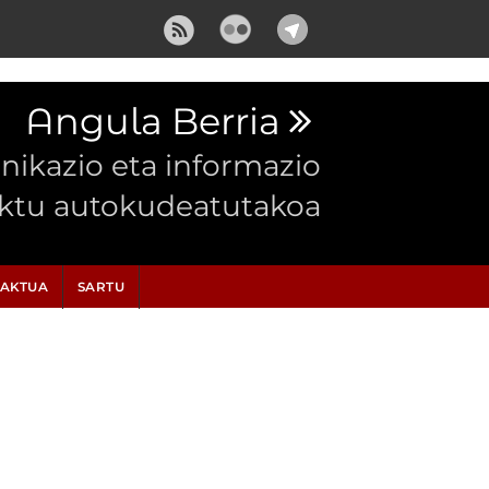
Angula Berria
ikazio eta informazio
ektu autokudeatutakoa
AKTUA
SARTU