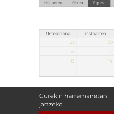
Atal primarioak
Hilabetea
Astea
Eguna
(atal
gait
Astelehena
Asteartea
29
30
6
7
13
14
Gurekin harremanetan
jartzeko