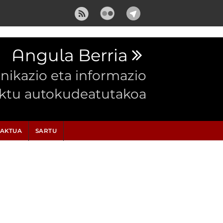
Angula Berria
ikazio eta informazio
ektu autokudeatutakoa
AKTUA
SARTU