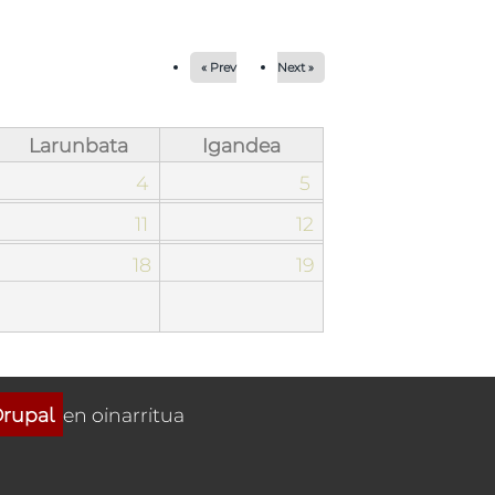
« Prev
Next »
Larunbata
Igandea
4
5
11
12
18
19
rupal
en oinarritua