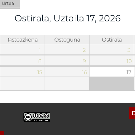
Urtea
ua)
Ostirala, Uztaila 17, 2026
Asteazkena
Osteguna
Ostirala
1
2
3
8
9
10
15
16
17
D