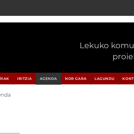
Lekuko komun
proi
RIAK
IRITZIA
AGENDA
NOR GARA
LAGUNDU
KONT
enda