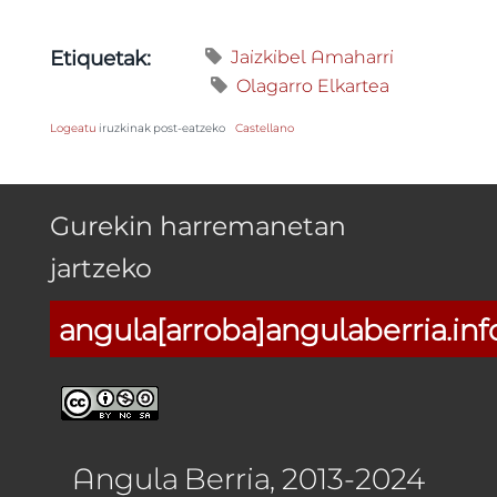
Jaizkibel Amaharri
Etiquetak:
Olagarro Elkartea
Logeatu
iruzkinak post-eatzeko
Castellano
Gurekin harremanetan
jartzeko
angula[arroba]angulaberria.inf
Angula Berria, 2013-2024