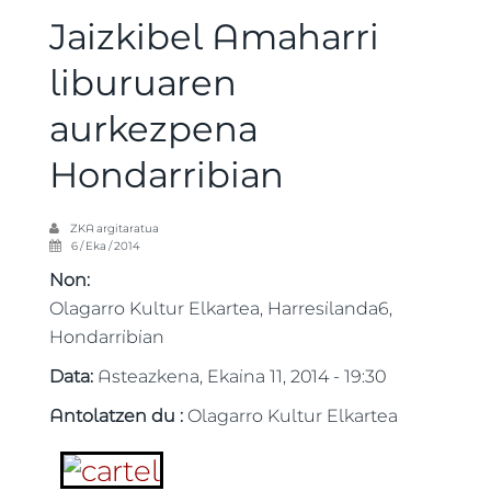
Jaizkibel Amaharri
liburuaren
aurkezpena
Hondarribian
ZKA
argitaratua
6 / Eka / 2014
Non:
Olagarro Kultur Elkartea, Harresilanda6,
Hondarribian
Data:
Asteazkena, Ekaina 11, 2014 - 19:30
Antolatzen du :
Olagarro Kultur Elkartea