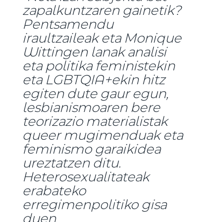
zapalkuntzaren gainetik?
Pentsamendu
iraultzaileak eta Monique
Wittingen lanak analisi
eta politika feministekin
eta LGBTQIA+ekin hitz
egiten dute gaur egun,
lesbianismoaren bere
teorizazio materialistak
queer mugimenduak eta
feminismo garaikidea
ureztatzen ditu.
Heterosexualitateak
erabateko
erregimenpolitiko gisa
duen