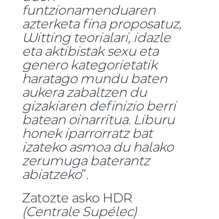
funtzionamenduaren
azterketa fina proposatuz,
Witting teorialari, idazle
eta aktibistak sexu eta
genero kategorietatik
haratago mundu baten
aukera zabaltzen du
gizakiaren definizio berri
batean oinarritua. Liburu
honek iparrorratz bat
izateko asmoa du halako
zerumuga baterantz
abiatzeko
”.
Zatozte asko HDR
(Centrale Supélec)