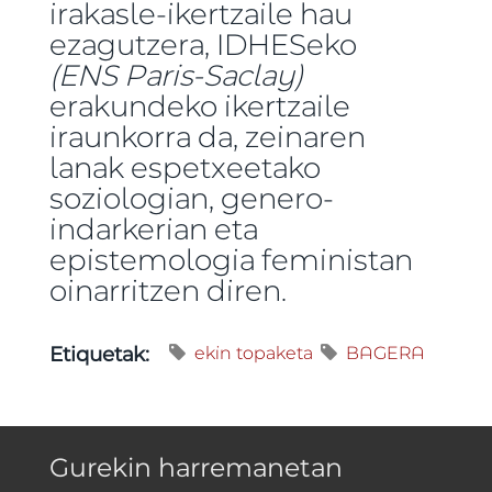
irakasle-ikertzaile hau
ezagutzera, IDHESeko
(ENS Paris-Saclay)
erakundeko ikertzaile
iraunkorra da, zeinaren
lanak espetxeetako
soziologian, genero-
indarkerian eta
epistemologia feministan
oinarritzen diren.
ekin topaketa
BAGERA
Etiquetak:
Gurekin harremanetan