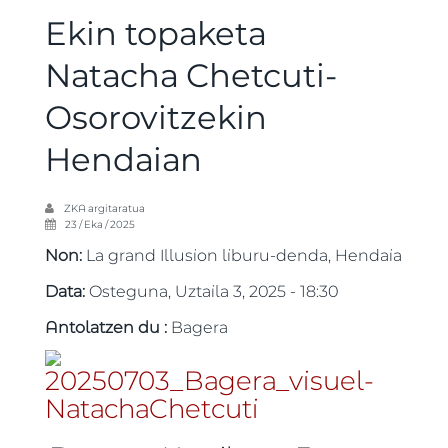
Ekin topaketa
Natacha Chetcuti-
Osorovitzekin
Hendaian
ZKA
argitaratua
23 / Eka / 2025
Non:
La grand Illusion liburu-denda, Hendaia
Data:
Osteguna, Uztaila 3, 2025 - 18:30
Antolatzen du :
Bagera