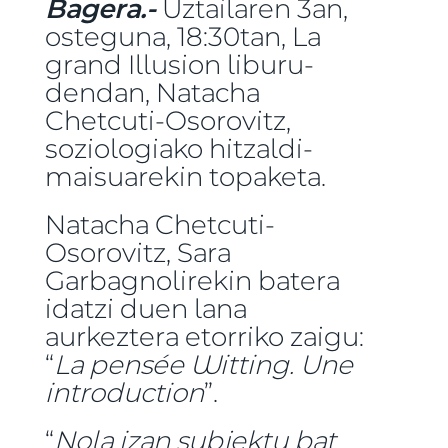
Bagera.-
Uztailaren 3an,
osteguna, 18:30tan, La
grand Illusion liburu-
dendan, Natacha
Chetcuti-Osorovitz,
soziologiako hitzaldi-
maisuarekin topaketa.
Natacha Chetcuti-
Osorovitz, Sara
Garbagnolirekin batera
idatzi duen lana
aurkeztera etorriko zaigu:
“
La pensée Witting. Une
introduction
”.
“
Nola izan subjektu bat