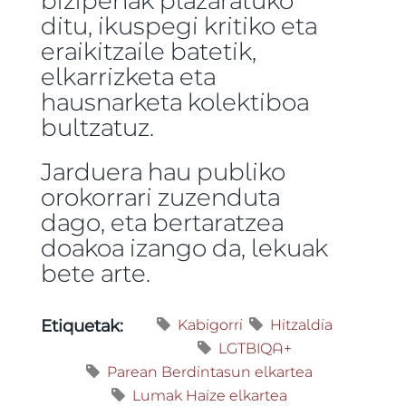
ditu, ikuspegi kritiko eta
eraikitzaile batetik,
elkarrizketa eta
hausnarketa kolektiboa
bultzatuz.
Jarduera hau publiko
orokorrari zuzenduta
dago, eta bertaratzea
doakoa izango da, lekuak
bete arte.
Kabigorri
Hitzaldia
Etiquetak:
LGTBIQA+
Parean Berdintasun elkartea
Lumak Haize elkartea