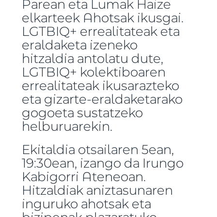
Parean eta Lumak Haize
elkarteek Ahotsak ikusgai.
LGTBIQ+ errealitateak eta
eraldaketa izeneko
hitzaldia antolatu dute,
LGTBIQ+ kolektiboaren
errealitateak ikusarazteko
eta gizarte-eraldaketarako
gogoeta sustatzeko
helburuarekin.
Ekitaldia otsailaren 5ean,
19:30ean, izango da Irungo
Kabigorri Ateneoan.
Hitzaldiak aniztasunaren
inguruko ahotsak eta
bizipenak plazaratuko