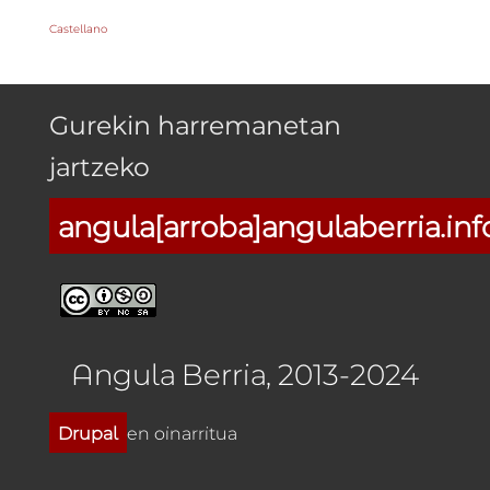
Castellano
Gurekin harremanetan
jartzeko
angula[arroba]angulaberria.inf
Angula Berria, 2013-2024
Drupal
en oinarritua