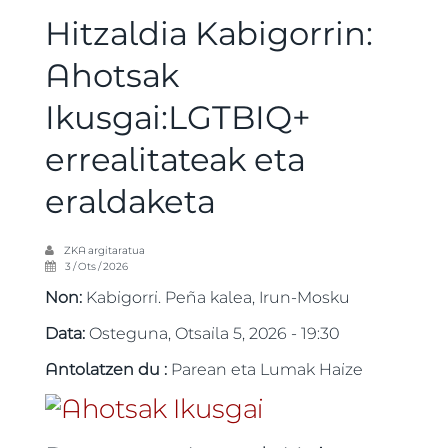
Hitzaldia Kabigorrin:
Ahotsak
Ikusgai:LGTBIQ+
errealitateak eta
eraldaketa
ZKA
argitaratua
3 / Ots / 2026
Non:
Kabigorri. Peña kalea, Irun-Mosku
Data:
Osteguna, Otsaila 5, 2026 - 19:30
Antolatzen du :
Parean eta Lumak Haize