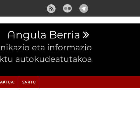
Angula Berria
ikazio eta informazio
ektu autokudeatutakoa
AKTUA
SARTU