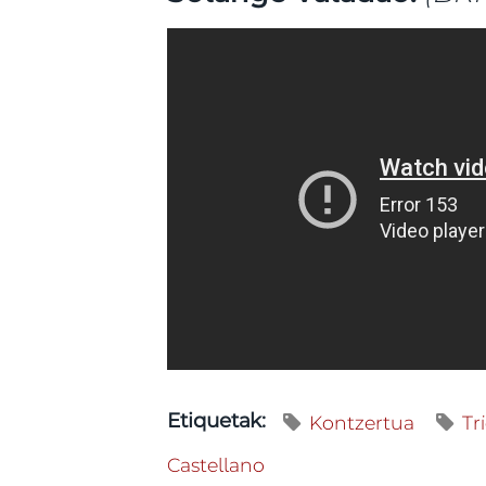
Kontzertua
Tr
Etiquetak:
Castellano