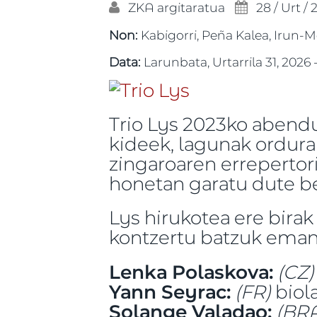
ZKA
argitaratua
28 / Urt / 
Non:
Kabigorri, Peña Kalea, Irun-
Data:
Larunbata, Urtarrila 31, 2026 -
Trio Lys 2023ko abendu
kideek, lagunak ordura
zingaroaren errepertori
honetan garatu dute be
Lys hirukotea ere birak
kontzertu batzuk eman
Lenka Polaskova:
(CZ)
Yann Seyrac:
(FR)
biol
Solange Valadao:
(BR