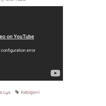
io Lys
Kabigorri