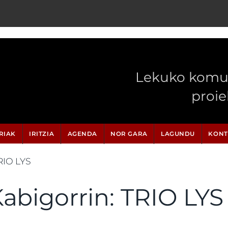
Lekuko komun
proi
RIAK
IRITZIA
AGENDA
NOR GARA
LAGUNDU
KONT
RIO LYS
abigorrin: TRIO LYS