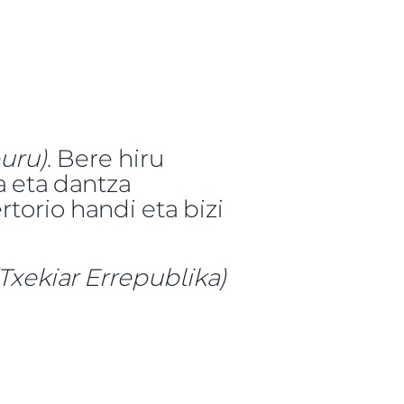
buru)
. Bere hiru
a eta dantza
rtorio handi eta bizi
(Txekiar Errepublika)