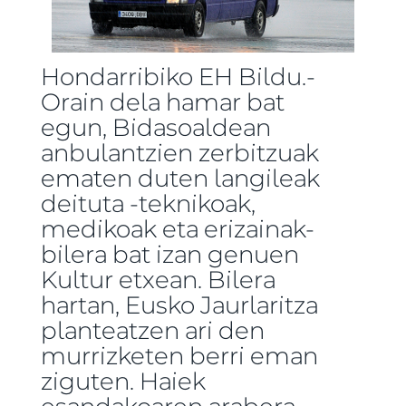
Hondarribiko EH Bildu.-
Orain dela hamar bat
egun, Bidasoaldean
anbulantzien zerbitzuak
ematen duten langileak
deituta -teknikoak,
medikoak eta erizainak-
bilera bat izan genuen
Kultur etxean. Bilera
hartan, Eusko Jaurlaritza
planteatzen ari den
murrizketen berri eman
ziguten. Haiek
esandakoaren arabera,