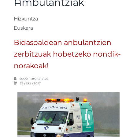
Ambulantziak
Hizkuntza
Euskara
Bidasoaldean anbulantzien
zerbitzuak hobetzeko nondik-
norakoak!
sugorri
argitaratua
23 / Eka / 2017