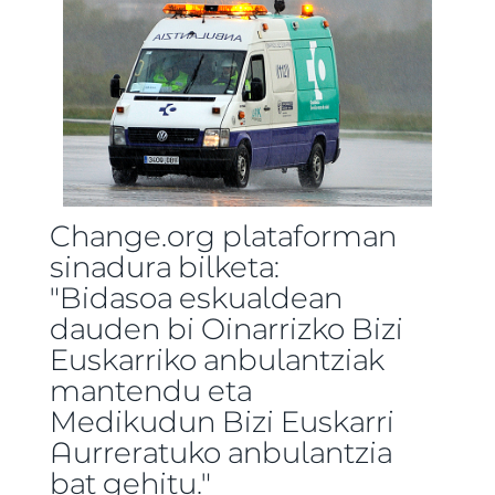
Change.org plataforman
sinadura bilketa:
"Bidasoa eskualdean
dauden bi Oinarrizko Bizi
Euskarriko anbulantziak
mantendu eta
Medikudun Bizi Euskarri
Aurreratuko anbulantzia
bat gehitu."