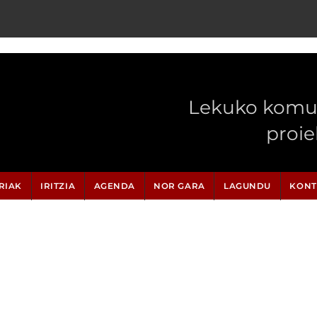
Lekuko komun
proi
RIAK
IRITZIA
AGENDA
NOR GARA
LAGUNDU
KONT