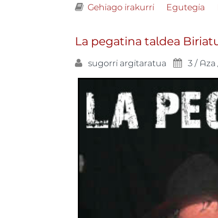
Gehiago irakurri
BANDA BASSOTT
Egutegia
La pegatina taldea Biriat
sugorri
argitaratua
3 / Aza 