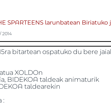
 SPARTEENS larunbatean Biriatuko j
/ 2014
15ra bitartean ospatuko du bere jaia
imatua XOLDOn
aria, BIDEKOA taldeak animaturik
BIDEKOA taldearekin
 :