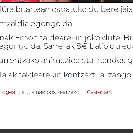
 16ra bitartean ospatuko du bere jaia
antzaldia egongo da.
tinak Emon taldearekin joko dute. 
egongo da. Sarrerak 8€ balio du eda
urrentzako animazioa eta irlandes g
Alaiak taldearekin kontzertua izango
dea Biriatuko jaietan -ri buruz
Logeatu
iruzkinak post-eatzeko
Castellano