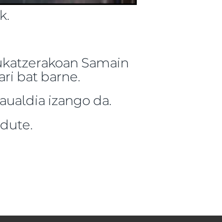
k.
Bukatzerakoan Samain
ri bat barne.
aualdia izango da.
 dute.