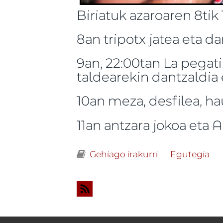
Biriatuk azaroaren 8tik
8an tripotx jatea eta d
9an, 22:00tan La pega
taldearekin dantzaldia 
10an meza, desfilea, ha
11an antzara jokoa eta 
Gehiago irakurri
La pegatina tal
Egutegia