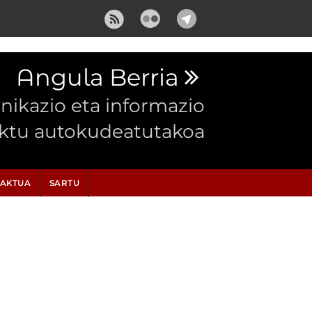
Angula Berria
ikazio eta informazio
ektu autokudeatutakoa
AKTUA
SARTU