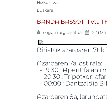
Hizkuntza
Euskara
BANDA BASSOTTI eta THE
sugorri
argitaratua
2 / Aza 
Biriatuk azaroaren 7tik 
Azaroaren 7a, ostirala:
- 19:30 : Aperitifa an
- 20:30 : Tripotxen af
- 00:00 : Dantzaldia 
Azaroaren 8a, larunbata