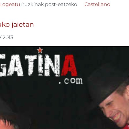
I eta THE SPARTEENS larunbatean Biriatuko jaieta
Logeatu
iruzkinak post-eatzeko
Castellano
uko jaietan
/ 2013