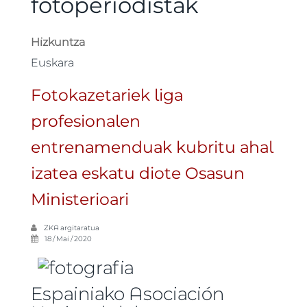
fotoperiodistak
Hizkuntza
Euskara
Fotokazetariek liga
profesionalen
entrenamenduak kubritu ahal
izatea eskatu diote Osasun
Ministerioari
ZKA
argitaratua
18 / Mai / 2020
Espainiako Asociación