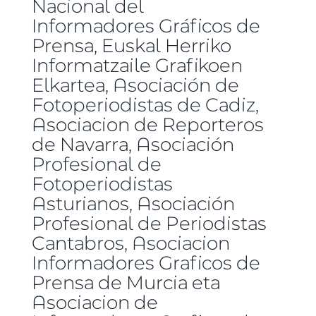
Nacional del
Informadores Gráficos de
Prensa, Euskal Herriko
Informatzaile Grafikoen
Elkartea, Asociación de
Fotoperiodistas de Cadiz,
Asociacion de Reporteros
de Navarra, Asociación
Profesional de
Fotoperiodistas
Asturianos, Asociación
Profesional de Periodistas
Cantabros, Asociacion
Informadores Graficos de
Prensa de Murcia eta
Asociacion de