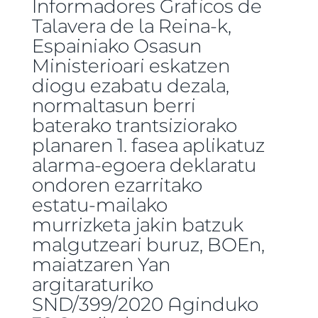
Informadores Graficos de
Talavera de la Reina-k,
Espainiako Osasun
Ministerioari eskatzen
diogu ezabatu dezala,
normaltasun berri
baterako trantsiziorako
planaren 1. fasea aplikatuz
alarma-egoera deklaratu
ondoren ezarritako
estatu-mailako
murrizketa jakin batzuk
malgutzeari buruz, BOEn,
maiatzaren Yan
argitaraturiko
SND/399/2020 Aginduko