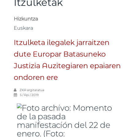
Itzulketak
Hizkuntza
Euskara
Itzulketa ilegalek jarraitzen
dute Europar Batasuneko
Justizia Auzitegiaren epaiaren
ondoren ere
ZKA
argitaratua
5 / Api / 2019