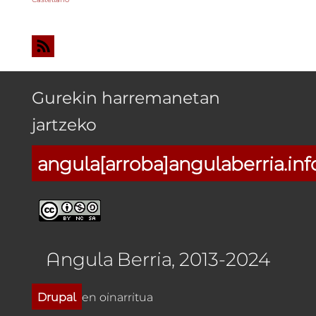
Gurekin harremanetan
jartzeko
angula[arroba]angulaberria.inf
Angula Berria, 2013-2024
Drupal
en oinarritua