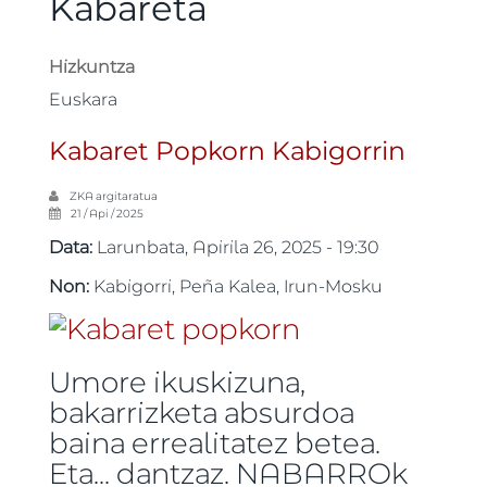
Kabareta
Hizkuntza
Euskara
Kabaret Popkorn Kabigorrin
ZKA
argitaratua
21 / Api / 2025
Data:
Larunbata, Apirila 26, 2025 - 19:30
Non:
Kabigorri, Peña Kalea, Irun-Mosku
Umore ikuskizuna,
bakarrizketa absurdoa
baina errealitatez betea.
Eta... dantzaz. NABARROk