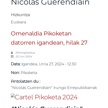
Nicolás Guerendiain
Hizkuntza
Euskara
Omenaldia Pikoketan
datorren igandean, hilak 27
ZKA
argitaratua
23 / Urr / 2024
Data:
Igandea, Urria 27, 2024 - 12:30
Non:
Pikoketa
Antolatzen du :
"Nicolás Guerendiain" Irungo Errepublikarrak