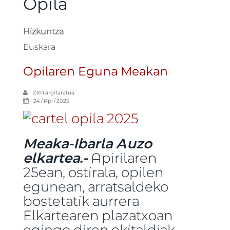
Opila
Hizkuntza
Euskara
Opilaren Eguna Meakan
ZKA
argitaratua
24 / Api / 2025
Meaka-Ibarla Auzo
elkartea.-
Apirilaren
25ean, ostirala, opilen
egunean, arratsaldeko
bostetatik aurrera
Elkartearen plazatxoan
egingo diren ekitaldiak