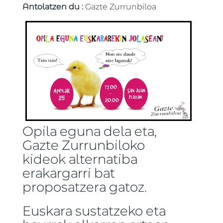
Antolatzen du :
Gazte Zurrunbiloa
Opila eguna dela eta,
Gazte Zurrunbiloko
kideok alternatiba
erakargarri bat
proposatzera gatoz.
Euskara sustatzeko eta