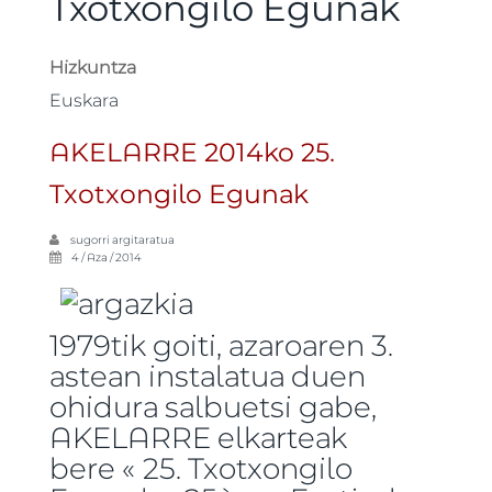
Txotxongilo Egunak
Hizkuntza
Euskara
AKELARRE 2014ko 25.
Txotxongilo Egunak
sugorri
argitaratua
4 / Aza / 2014
1979tik goiti, azaroaren 3.
astean instalatua duen
ohidura salbuetsi gabe,
AKELARRE elkarteak
bere « 25. Txotxongilo