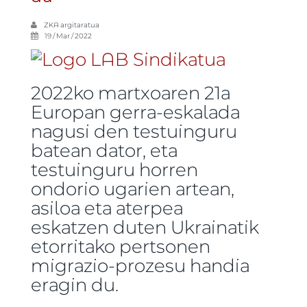
ZKA
argitaratua
19 / Mar / 2022
2022ko martxoaren 21a
Europan gerra-eskalada
nagusi den testuinguru
batean dator, eta
testuinguru horren
ondorio ugarien artean,
asiloa eta aterpea
eskatzen duten Ukrainatik
etorritako pertsonen
migrazio-prozesu handia
eragin du.