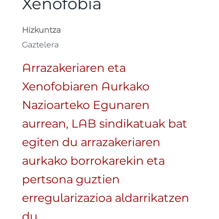
Xenofobia
Hizkuntza
Gaztelera
Arrazakeriaren eta
Xenofobiaren Aurkako
Nazioarteko Egunaren
aurrean, LAB sindikatuak bat
egiten du arrazakeriaren
aurkako borrokarekin eta
pertsona guztien
erregularizazioa aldarrikatzen
du