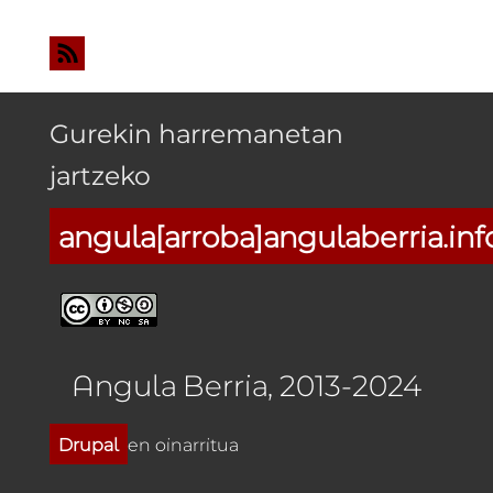
Gurekin harremanetan
jartzeko
angula[arroba]angulaberria.inf
Angula Berria, 2013-2024
Drupal
en oinarritua