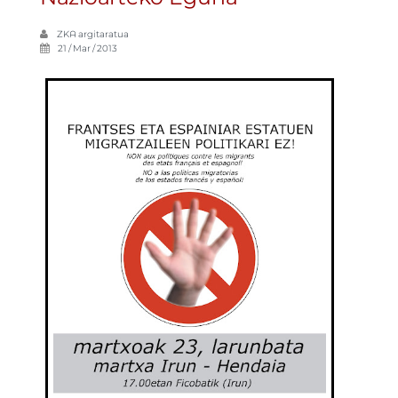
ZKA
argitaratua
21 / Mar / 2013