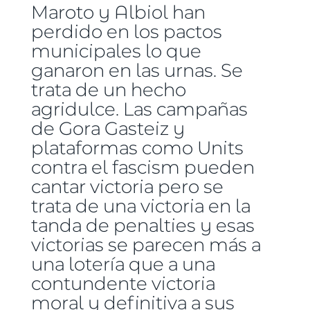
Maroto y Albiol han
perdido en los pactos
municipales lo que
ganaron en las urnas. Se
trata de un hecho
agridulce. Las campañas
de Gora Gasteiz y
plataformas como Units
contra el fascism pueden
cantar victoria pero se
trata de una victoria en la
tanda de penalties y esas
victorias se parecen más a
una lotería que a una
contundente victoria
moral y definitiva a sus