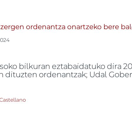
 zergen ordenantza onartzeko bere bald
2024
soko bilkuran eztabaidatuko dira 20
en dituzten ordenantzak; Udal Gobe
tasen eta zergen ordenantza onartzeko bere baldintza
Castellano