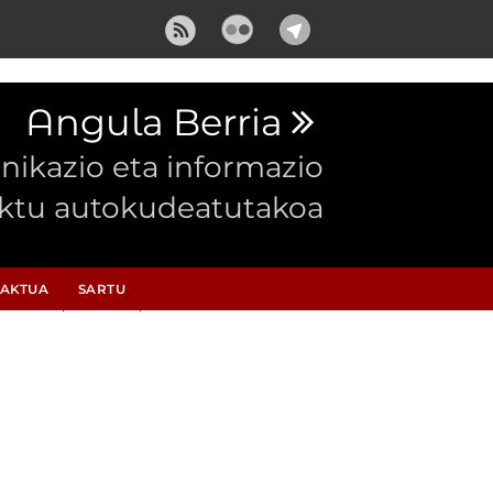
Angula Berria
ikazio eta informazio
ektu autokudeatutakoa
AKTUA
SARTU