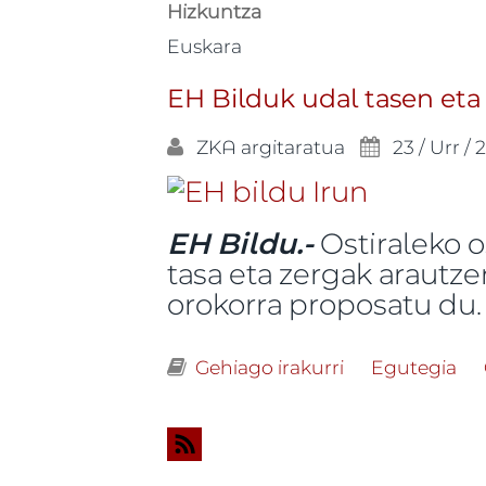
Hizkuntza
Euskara
EH Bilduk udal tasen eta
ZKA
argitaratua
23 / Urr / 
EH Bildu.-
Ostiraleko o
tasa eta zergak arautz
orokorra proposatu du.
Gehiago irakurri
EH Bilduk udal 
Egutegia