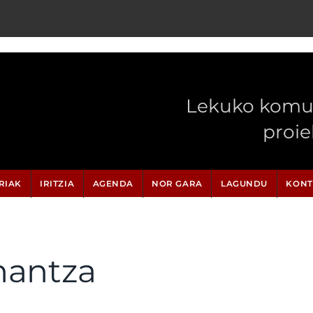
Lekuko komun
proi
RIAK
IRITZIA
AGENDA
NOR GARA
LAGUNDU
KONT
nantza