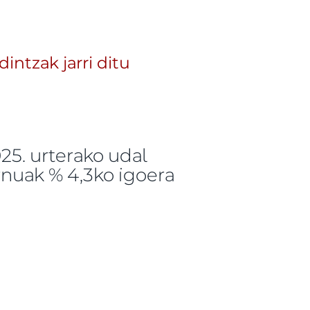
intzak jarri ditu
25. urterako udal
rnuak % 4,3ko igoera
k jarri ditu -ri buruz