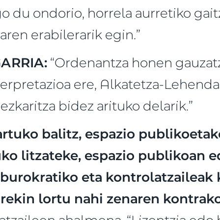
 du ondorio, horrela aurretiko gait
ren erabilerarik egin.”
ARRIA:
“Ordenantza honen gauzatz
erpretazioa ere, Alkatetza-Lehendak
zkaritza bidez arituko delarik.”
tuko balitz, espazio publikoetak
ko litzateke, espazio publikoan e
burokratiko eta kontrolatzaileak
urekin lortu nahi zenaren kontrako
atzaileen ahalmena. “Lizentzia edo