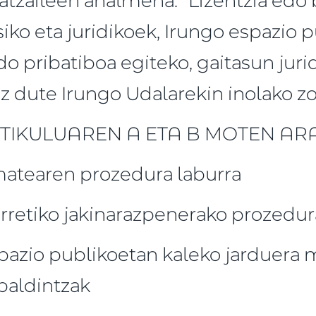
iko eta juridikoek, Irungo espazio 
do pribatiboa egiteko, gaitasun juri
ez dute Irungo Udalarekin inolako zo
 ARTIKULUAREN A ETA B MOTEN A
atearen prozedura laburra
rretiko jakinarazpenerako prozedur
pazio publikoetan kaleko jarduera mus
baldintzak