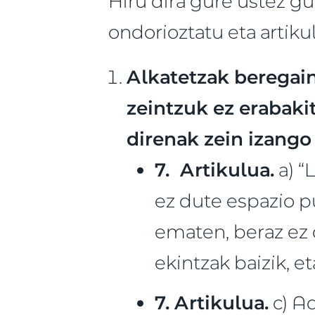
Hiru dira gure ustez gu
ondorioztatu eta artik
Alkatetzak beregain
zeintzuk ez erabaki
direnak zein izango
7. Artikulua.
a) “
ez dute espazio p
ematen, beraz ez 
ekintzak baizik, e
7. Artikulua.
c) Ad