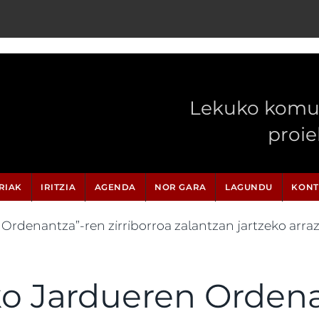
Lekuko komun
proi
RIAK
IRITZIA
AGENDA
NOR GARA
LAGUNDU
KONT
 Ordenantza”-ren zirriborroa zalantzan jartzeko arra
ko Jardueren Orden