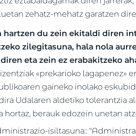
ztiz eztabaidagarriak diren jarrerak,
uluetan zehatz-mehatz garatzen dir
 hartzen du zein ekitaldi diren in
tzeko zilegitasuna, hala nola aur
 diren eta zein ez erabakitzeko a
Lizentziak «prekarioko lagapenez» e
ublikoaren gaineko inolako eskubid
dira Udalaren aldetiko tolerantzia 
ta hortaz, berauk edozein unetan atze
ministrazio-isiltasuna:: "Administra