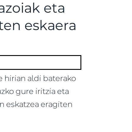
razoiak eta
ten eskaera
hirian aldi baterako
ko gure iritzia eta
in eskatzea eragiten