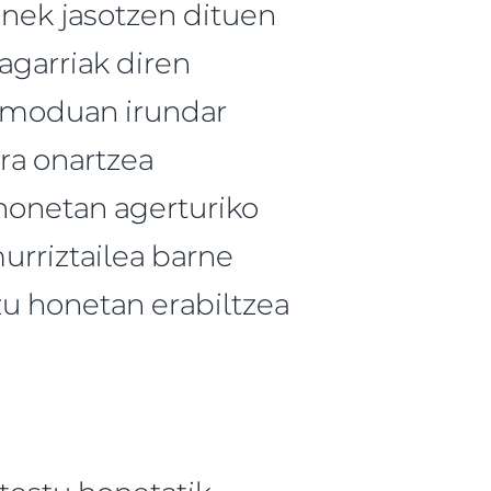
nek jasotzen dituen
agarriak diren
n moduan irundar
ra onartzea
 honetan agerturiko
murriztailea barne
zu honetan erabiltzea