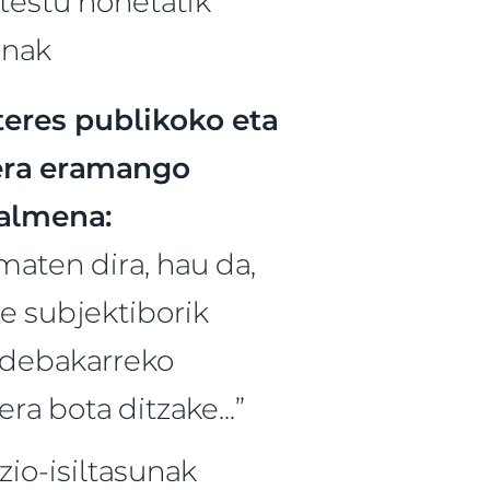
 testu honetatik
enak
teres publikoko eta
rera eramango
halmena:
maten dira, hau da,
e subjektiborik
aldebakarreko
ra bota ditzake...”
zio-isiltasunak