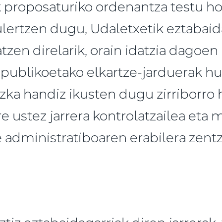
 proposaturiko ordenantza testu ho
 ulertzen dugu, Udaletxetik eztabaid
tzen direlarik, orain idatzia dagoe
 publikoetako elkartze-jarduerak hu
ezka handiz ikusten dugu zirriborro
re ustez jarrera kontrolatzailea eta 
e administratiboaren erabilera zent