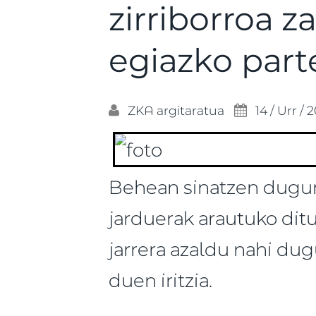
zirriborroa z
egiazko part
ZKA
argitaratua
14 / Urr / 
Behean sinatzen dugun 
jarduerak arautuko ditu
jarrera azaldu nahi dug
duen iritzia.