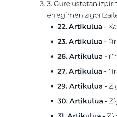
3. Gure ustetan izpir
erregimen zigortzai
22. Artikulua -
Ka
23. Artikulua -
Ar
26. Artikulua -
Ar
27. Artikulua -
Ara
29. Artikulua -
Zi
30. Artikulua -
Zi
31. Artikulua -
Zig