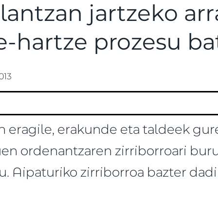
alantzan jartzeko ar
e-hartze prozesu ba
2013
eragile, erakunde eta taldeek gure 
en ordenantzaren zirriborroari buruz
u. Aipaturiko zirriborroa bazter dad