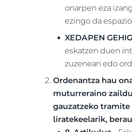
onarpen eza izango
ezingo da espazioa
XEDAPEN GEHIG
eskatzen duen int
zuzenean edo orde
Ordenantza hau onar
muturreraino zaildu
gauzatzeko tramite 
liratekeelarik, bera
8. Artikulua -
Esk