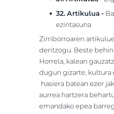
32. Artikulua -
Ba
ezintasuna
Zirriborroaren artikul
deritzogu. Beste behin
Horrela, kalean gauzat
dugun gizarte, kultura 
hasiera batean ezer jak
aurrea hartzera behartu
emandako epea barregar