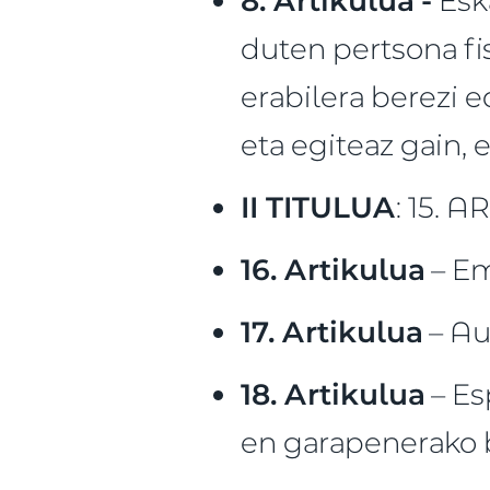
duten pertsona fis
erabilera berezi e
eta egiteaz gain, 
II TITULUA
: 15.
16. Artikulua
– Em
17. Artikulua
– Au
18. Artikulua
– Es
en garapenerako 