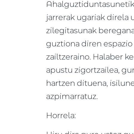
Ahalguztiduntasunetik
jarrerak ugariak direla
zilegitasunak beregana
guztiona diren espazio
zailtzeraino. Halaber k
apustu zigortzailea, gu
hartzen dituena, isilun
azpimarratuz.
Horrela: