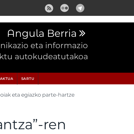
Angula Berria
ikazio eta informazio
ektu autokudeatutakoa
AKTUA
SARTU
zoiak eta egiazko parte-hartze
antza”-ren