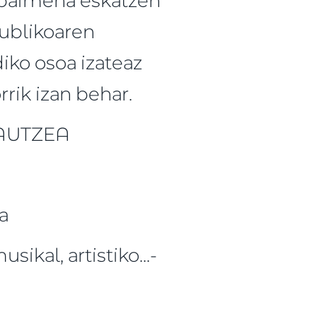
publikoaren
diko osoa izateaz
rrik izan behar.
RAUTZEA
a
ikal, artistiko...-