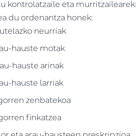
itu kontrolatzaile eta murritzaileare
lea du ordenantza honek:
utelazko neurriak
au-hauste motak
au-hauste arinak
u-hauste larriak
gorren zenbatekoa
gorren finkatzea
or eta arau-hausteen preskripzioa