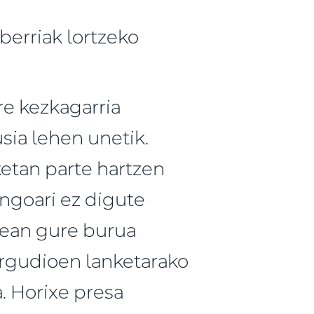
erriak lortzeko
re kezkagarria
sia lehen unetik.
ketan parte hartzen
engoari ez digute
enean gure burua
 argudioen lanketarako
. Horixe presa