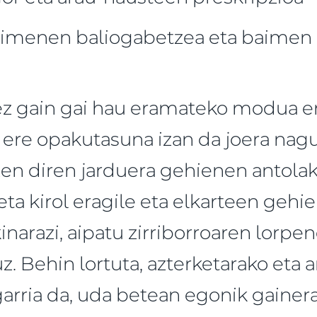
imenen baliogabetzea eta baimen b
uez gain gai hau eramateko modua e
 ere opakutasuna izan da joera nagu
zen diren jarduera gehienen antola
eta kirol eragile eta elkarteen gehi
inarazi, aipatu zirriborroaren lorp
z. Behin lortuta, azterketarako eta
ria da, uda betean egonik gainera