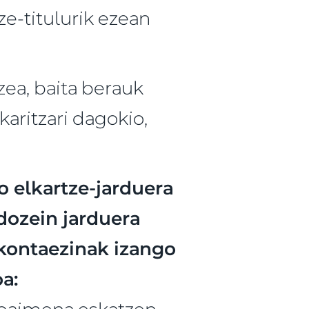
ze-titulurik ezean
ea, baita berauk
aritzari dagokio,
o elkartze-jarduera
dozein jarduera
 kontaezinak izango
a:
 baimena eskatzen