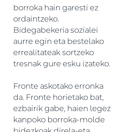
borroka hain garesti ez
ordaintzeko.
Bidegabekeria sozialei
aurre egin eta bestelako
errealitateak sortzeko
tresnak gure esku izateko.
Fronte askotako erronka
da. Fronte horietako bat,
ezbairik gabe, haien legez
kanpoko borroka-molde
bidezkoak direla-eta