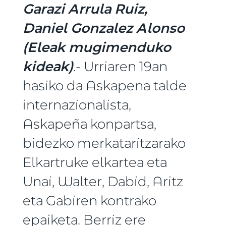
Garazi Arrula Ruiz,
Daniel Gonzalez Alonso
(Eleak mugimenduko
kideak)
.- Urriaren 19an
hasiko da Askapena talde
internazionalista,
Askapeña konpartsa,
bidezko merkataritzarako
Elkartruke elkartea eta
Unai, Walter, Dabid, Aritz
eta Gabiren kontrako
epaiketa. Berriz ere