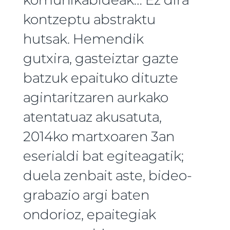
kontzeptu abstraktu
hutsak. Hemendik
gutxira, gasteiztar gazte
batzuk epaituko dituzte
agintaritzaren aurkako
atentatuaz akusatuta,
2014ko martxoaren 3an
eserialdi bat egiteagatik;
duela zenbait aste, bideo-
grabazio argi baten
ondorioz, epaitegiak