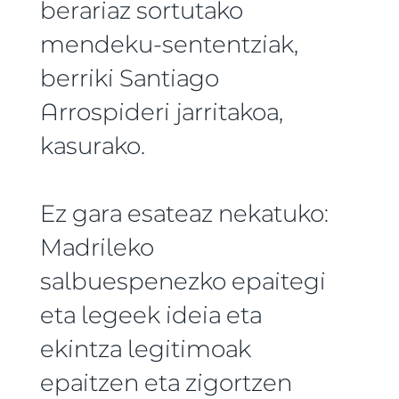
berariaz sortutako
mendeku-sententziak,
berriki Santiago
Arrospideri jarritakoa,
kasurako.
Ez gara esateaz nekatuko:
Madrileko
salbuespenezko epaitegi
eta legeek ideia eta
ekintza legitimoak
epaitzen eta zigortzen