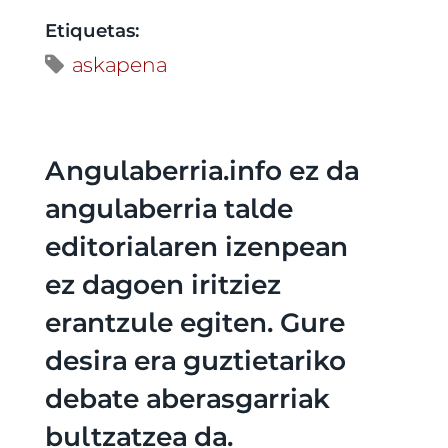
Etiquetas:
askapena
Angulaberria.info ez da
angulaberria talde
editorialaren izenpean
ez dagoen iritziez
erantzule egiten. Gure
desira era guztietariko
debate aberasgarriak
bultzatzea da.