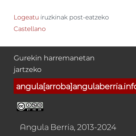
Logeatu
iruzkinak post-eatzeko
Castellano
Gurekin harremanetan
jartzeko
angula[arroba]angulaberria.inf
Angula Berria, 2013-2024