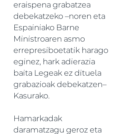
eraispena grabatzea
debekatzeko –noren eta
Espainiako Barne
Ministroaren asmo
errepresiboetatik harago
eginez, hark adierazia
baita Legeak ez dituela
grabazioak debekatzen–
Kasurako.
Hamarkadak
daramatzagu geroz eta