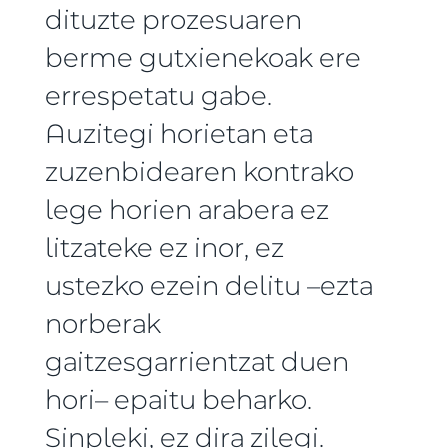
dituzte prozesuaren
berme gutxienekoak ere
errespetatu gabe.
Auzitegi horietan eta
zuzenbidearen kontrako
lege horien arabera ez
litzateke ez inor, ez
ustezko ezein delitu –ezta
norberak
gaitzesgarrientzat duen
hori– epaitu beharko.
Sinpleki, ez dira zilegi.