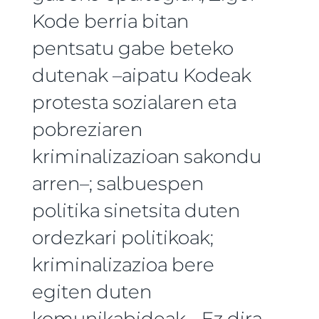
Kode berria bitan
pentsatu gabe beteko
dutenak –aipatu Kodeak
protesta sozialaren eta
pobreziaren
kriminalizazioan sakondu
arren–; salbuespen
politika sinetsita duten
ordezkari politikoak;
kriminalizazioa bere
egiten duten
komunikabideak… Ez dira