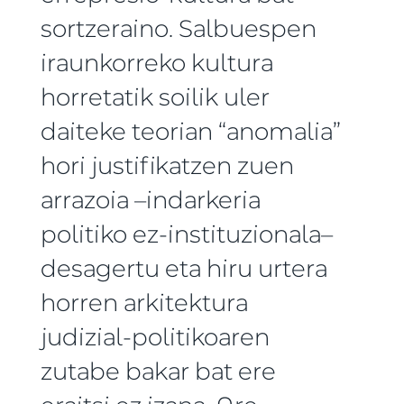
sortzeraino. Salbuespen
iraunkorreko kultura
horretatik soilik uler
daiteke teorian “anomalia”
hori justifikatzen zuen
arrazoia –indarkeria
politiko ez-instituzionala–
desagertu eta hiru urtera
horren arkitektura
judizial-politikoaren
zutabe bakar bat ere