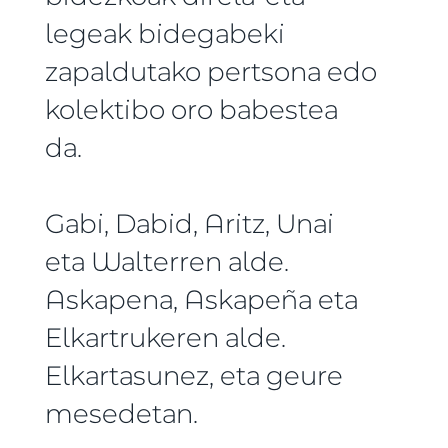
legeak bidegabeki
zapaldutako pertsona edo
kolektibo oro babestea
da.
Gabi, Dabid, Aritz, Unai
eta Walterren alde.
Askapena, Askapeña eta
Elkartrukeren alde.
Elkartasunez, eta geure
mesedetan.