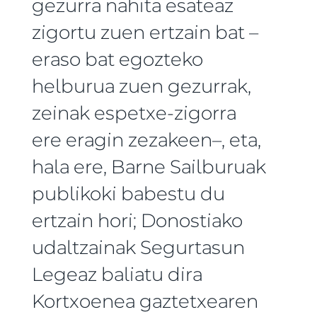
gezurra nahita esateaz
zigortu zuen ertzain bat –
eraso bat egozteko
helburua zuen gezurrak,
zeinak espetxe-zigorra
ere eragin zezakeen–, eta,
hala ere, Barne Sailburuak
publikoki babestu du
ertzain hori; Donostiako
udaltzainak Segurtasun
Legeaz baliatu dira
Kortxoenea gaztetxearen