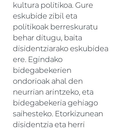
kultura politikoa. Gure
eskubide zibil eta
politikoak berreskuratu
behar ditugu, baita
disidentziarako eskubidea
ere. Egindako
bidegabekerien
ondorioak ahal den
neurrian arintzeko, eta
bidegabekeria gehiago
saihesteko. Etorkizunean
disidentzia eta herri