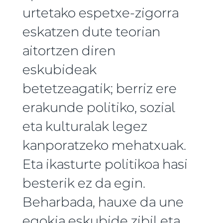
urtetako espetxe-zigorra
eskatzen dute teorian
aitortzen diren
eskubideak
betetzeagatik; berriz ere
erakunde politiko, sozial
eta kulturalak legez
kanporatzeko mehatxuak.
Eta ikasturte politikoa hasi
besterik ez da egin.
Beharbada, hauxe da une
egokia eskubide zibil eta