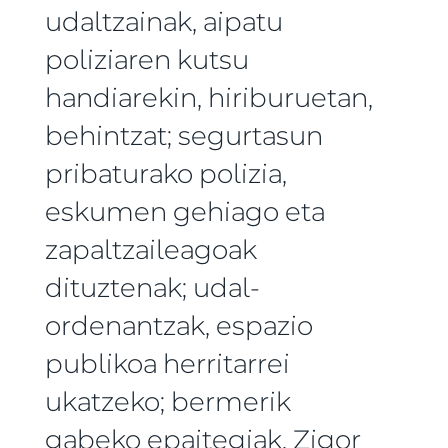
udaltzainak, aipatu
poliziaren kutsu
handiarekin, hiriburuetan,
behintzat; segurtasun
pribaturako polizia,
eskumen gehiago eta
zapaltzaileagoak
dituztenak; udal-
ordenantzak, espazio
publikoa herritarrei
ukatzeko; bermerik
gabeko epaitegiak, Zigor