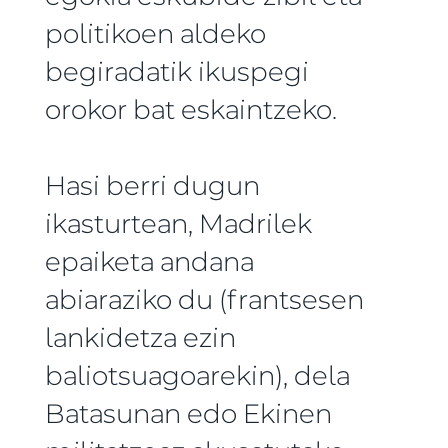
politikoen aldeko
begiradatik ikuspegi
orokor bat eskaintzeko.
Hasi berri dugun
ikasturtean, Madrilek
epaiketa andana
abiaraziko du (frantsesen
lankidetza ezin
baliotsuagoarekin), dela
Batasunan edo Ekinen