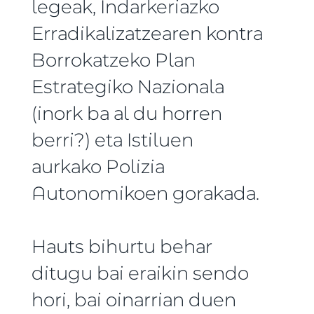
legeak, Indarkeriazko
Erradikalizatzearen kontra
Borrokatzeko Plan
Estrategiko Nazionala
(inork ba al du horren
berri?) eta Istiluen
aurkako Polizia
Autonomikoen gorakada.
Hauts bihurtu behar
ditugu bai eraikin sendo
hori, bai oinarrian duen