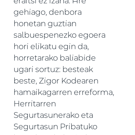
eraitsi ez izana. Are
gehiago, denbora
honetan guztian
salbuespenezko egoera
hori elikatu egin da,
horretarako baliabide
ugari sortuz: besteak
beste, Zigor Kodearen
hamaikagarren erreforma,
Herritarren
Segurtasunerako eta
Segurtasun Pribatuko