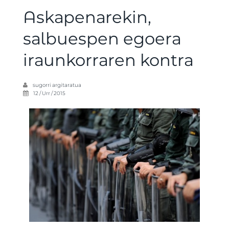
Askapenarekin,
salbuespen egoera
iraunkorraren kontra
sugorri
argitaratua
12 / Urr / 2015