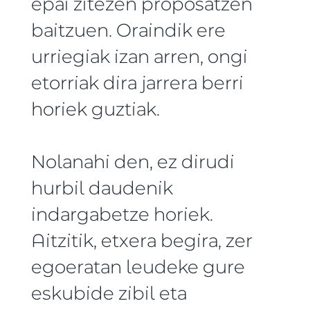
epai zitezen proposatzen
baitzuen. Oraindik ere
urriegiak izan arren, ongi
etorriak dira jarrera berri
horiek guztiak.
Nolanahi den, ez dirudi
hurbil daudenik
indargabetze horiek.
Aitzitik, etxera begira, zer
egoeratan leudeke gure
eskubide zibil eta