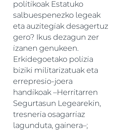
politikoak Estatuko
salbuespenezko legeak
eta auzitegiak desagertuz
gero? Ikus dezagun zer
izanen genukeen.
Erkidegoetako polizia
biziki militarizatuak eta
errepresio-joera
handikoak –Herritarren
Segurtasun Legearekin,
tresneria osagarriaz
lagunduta, gainera–;