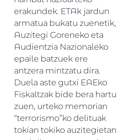
erakundek. ETAk jardun
armatua bukatu zuenetik,
Auzitegi Goreneko eta
Audientzia Nazionaleko
epaile batzuek ere
antzera mintzatu dira.
Duela aste gutxi EAEko
Fiskaltzak bide bera hartu
zuen, urteko memorian
“terrorismo”ko delituak
tokian tokiko auzitegietan