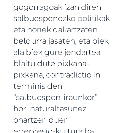
gogorragoak izan diren
salbuespenezko politikak
eta horiek dakartzaten
beldurra jasaten, eta biek
ala biek gure jendartea
blaitu dute pixkana-
pixkana, contradictio in
terminis den
“salbuespen-iraunkor”
hori naturaltasunez
onartzen duen
errepresio-kultura bat