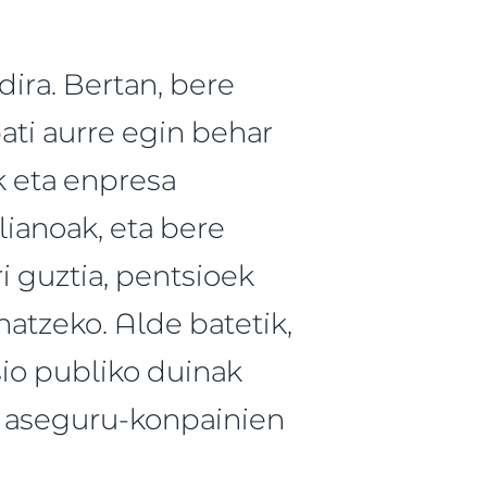
dira. Bertan, bere
ati aurre egin behar
k eta enpresa
lianoak, eta bere
i guztia, pentsioek
atzeko. Alde batetik,
o publiko duinak
a aseguru-konpainien