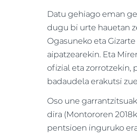
Datu gehiago eman geni
dugu bi urte hauetan z
Ogasuneko eta Gizarte 
aipatzearekin. Eta Mire
ofizial eta zorrotzekin
badaudela erakutsi zue
Oso une garrantzitsuak 
dira (Montororen 2018ko
pentsioen inguruko era