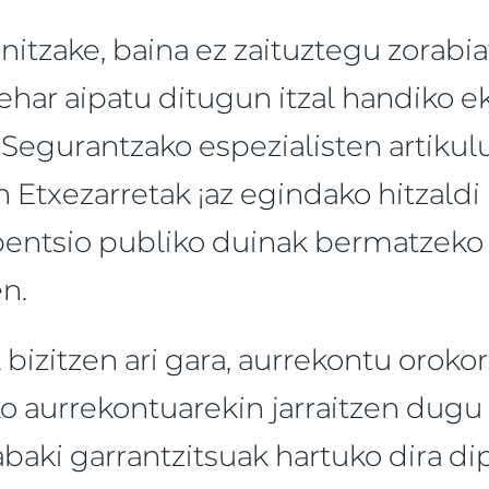
tzake, baina ez zaituztegu zorabia
ehar aipatu ditugun itzal handiko e
Segurantzako espezialisten artikul
n Etxezarretak ¡az egindako hitzaldi
, pentsio publiko duinak bermatzeko
n.
bizitzen ari gara, aurrekontu orokor
 aurrekontuarekin jarraitzen dugu o
baki garrantzitsuak hartuko dira d