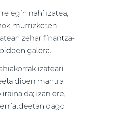
e egin nahi izatea,
unok murrizketen
tean zehar finantza-
ubideen galera.
hiakorrak izateari
keela dioen mantra
raina da; izan ere,
herrialdeetan dago