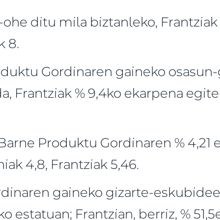
-ohe ditu mila biztanleko, Frantziak 
 8.
oduktu Gordinaren gaineko osasun
a, Frantziak % 9,4ko ekarpena egit
 Barne Produktu Gordinaren % 4,21 
ak 4,8, Frantziak 5,46.
dinaren gaineko gizarte-eskubide
o estatuan; Frantzian, berriz, % 51,5