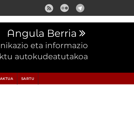
Angula Berria
ikazio eta informazio
ektu autokudeatutakoa
AKTUA
SARTU