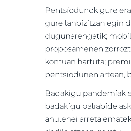
Pentsiodunok gure eran
gure lanbizitzan egin d
dugunarengatik; mobil
proposamenen zorrozta
kontuan hartuta; premi
pentsiodunen artean, b
Badakigu pandemiak et
badakigu baliabide ask
ahulenei arreta ematek