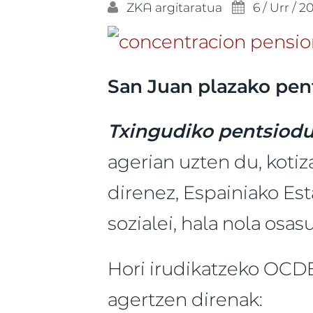
ZKA
argitaratua
6 / Urr / 2
San Juan plazako pen
Txingudiko pentsiod
agerian uzten du, koti
direnez, Espainiako Es
sozialei, hala nola osa
Hori irudikatzeko OCD
agertzen direnak: