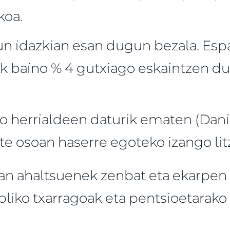
koa.
n idazkian esan dugun bezala. Esp
ek baino % 4 gutxiago eskaintzen d
o herrialdeen daturik ematen (Dani
te osoan haserre egoteko izango lit
ean ahaltsuenek zenbat eta ekarpen 
bliko txarragoak eta pentsioetarako