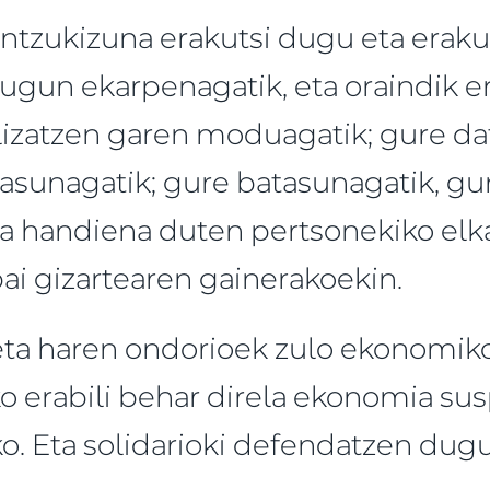
tzukizuna erakutsi dugu eta erakus
ugun ekarpenagatik, eta oraindik er
izatzen garen moduagatik; gure da
sunagatik; gure batasunagatik, gur
a handiena duten pertsonekiko elka
ai gizartearen gainerakoekin.
a haren ondorioek zulo ekonomikoa
o erabili behar direla ekonomia su
o. Eta solidarioki defendatzen dug