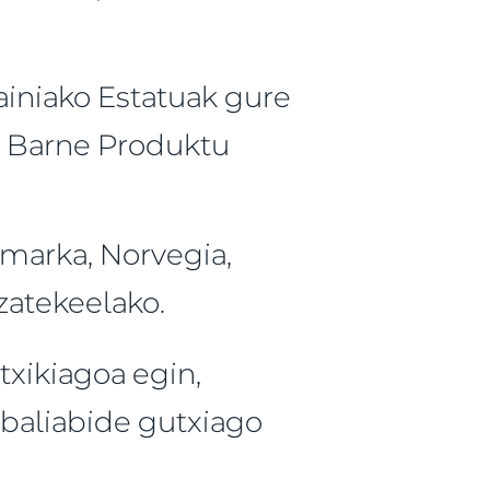
ainiako Estatuak gure
u Barne Produktu
marka, Norvegia,
zatekeelako.
txikiagoa egin,
 baliabide gutxiago