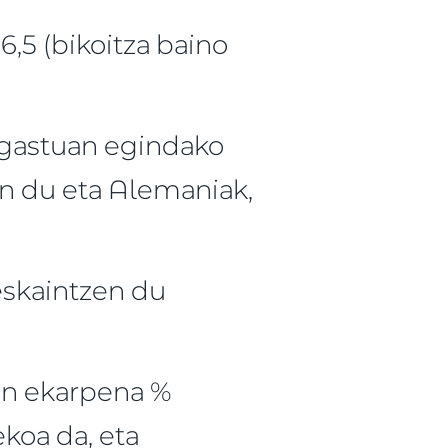
6,5 (bikoitza baino
-gastuan egindako
en du eta Alemaniak,
eskaintzen du
en ekarpena %
ekoa da, eta