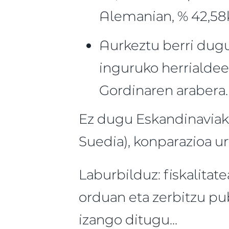
Alemanian, % 42,58
Aurkeztu berri dugu
inguruko herrialde
Gordinaren arabera.
Ez dugu Eskandinaviak
Suedia), konparazioa ur
Laburbilduz: fiskalitat
orduan eta zerbitzu pu
izango ditugu...