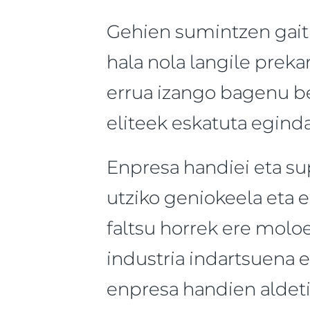
Gehien sumintzen gaitu
hala nola langile preka
errua izango bagenu b
eliteek eskatuta eginda
Enpresa handiei eta sup
utziko geniokeela eta 
faltsu horrek ere moloe
industria indartsuena 
enpresa handien aldet