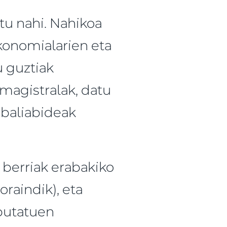
tu nahi. Nahikoa
konomialarien eta
u guztiak
 magistralak, datu
 baliabideak
 berriak erabakiko
raindik), eta
iputatuen