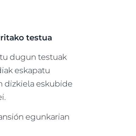
ritako testua
tu dugun testuak
diak eskapatu
n dizkiela eskubide
i.
pansión egunkarian