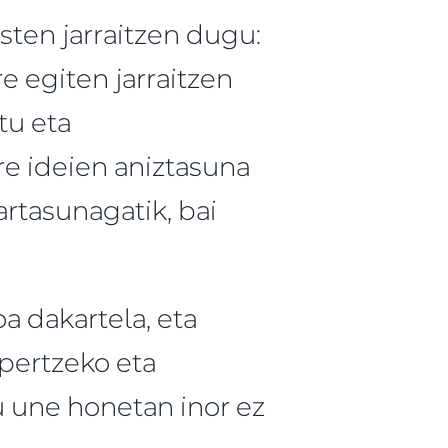
ten jarraitzen dugu:
e egiten jarraitzen
tu eta
e ideien aniztasuna
rtasunagatik, bai
 dakartela, eta
spertzeko eta
u une honetan inor ez