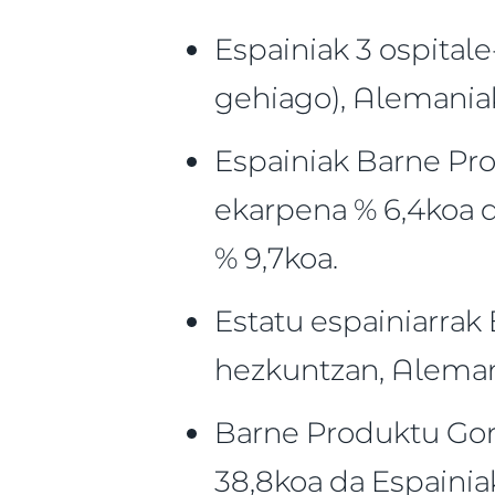
Espainiak 3 ospitale
gehiago), Alemaniak
Espainiak Barne Pr
ekarpena % 6,4koa d
% 9,7koa.
Estatu espainiarrak
hezkuntzan, Alemani
Barne Produktu Gor
38,8koa da Espainiak