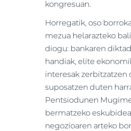
kongresuan.
Horregatik, oso borroka
mezua helarazteko bali
diogu: bankaren diktad
handiak, elite ekonomi
interesak zerbitzatzen 
suposatzen duten harra
Pentsiodunen Mugimen
bermatzeko eskubidear
negozioaren arteko bor