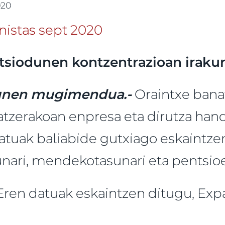
020
tsiodunen kontzentrazioan irakur
unen mugimendua.-
Oraintxe bana
zatzerakoan enpresa eta dirutza han
tatuak baliabide gutxiago eskaintze
sunari, mendekotasunari eta pentsioe
Eren datuak eskaintzen ditugu, Ex