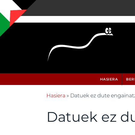
Skip to main content
HASIERA
BER
Hasiera
» Datuek ez dute engaina
Hemen zaude
Datuek ez d