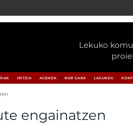
Lekuko komun
proi
RIAK
IRITZIA
AGENDA
NOR GARA
LAGUNDU
KONT
tzen
ute engainatzen