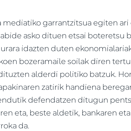
 mediatiko garrantzitsua egiten ari 
abide asko dituen etsai boteretsu b
urara idazten duten ekonomialaria
koen bozeramaile soilak diren tertu
dituzten alderdi politiko batzuk. Hor
pakinaren zatirik handiena beregan
dutik defendatzen ditugun pentsi
en eta, beste aldetik, bankaren et
roka da.