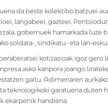
ena da beste kolektibo batzuei aurr
rioei, langabeei, gazteei. Pentsiod
ezala, gobernuek hamarkada luze ba
ko soldata-, sindikatu- eta lan-esk
eraberatsei kotizazioak igoz gero le
enpresa asko kanpora joango lirate
statzen gaitu. Adimenaren aurkako i
eta teknologikoki garatuena duten 
ik ekarpenik handiena.