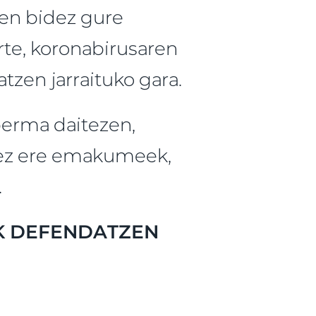
een bidez gure
rte, koronabirusaren
zen jarraituko gara.
 berma daitezen,
atez ere emakumeek,
.
K DEFENDATZEN