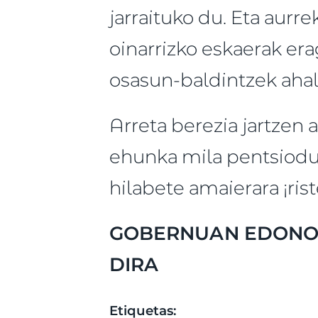
jarraituko du. Eta aur
oinarrizko eskaerak er
osasun-baldintzek ahal
Arreta berezia jartzen
ehunka mila pentsiodu
hilabete amaierara ¡ris
GOBERNUAN EDONOR
DIRA
Etiquetas: