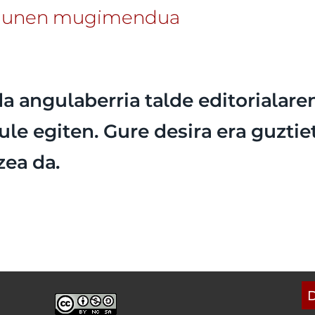
odunen mugimendua
da angulaberria talde editorialare
ule egiten. Gure desira era guzti
zea da.
D