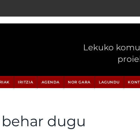
Lekuko komun
proi
RIAK
IRITZIA
AGENDA
NOR GARA
LAGUNDU
KONT
n behar dugu