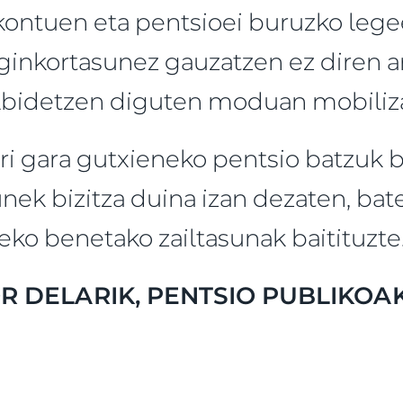
rekontuen eta pentsioei buruzko leg
aginkortasunez gauzatzen ez diren a
bidetzen diguten moduan mobilizat
 ari gara gutxieneko pentsio batzuk
nek bizitza duina izan dezaten, b
teko benetako zailtasunak baitituzte
 DELARIK, PENTSIO PUBLIKOA