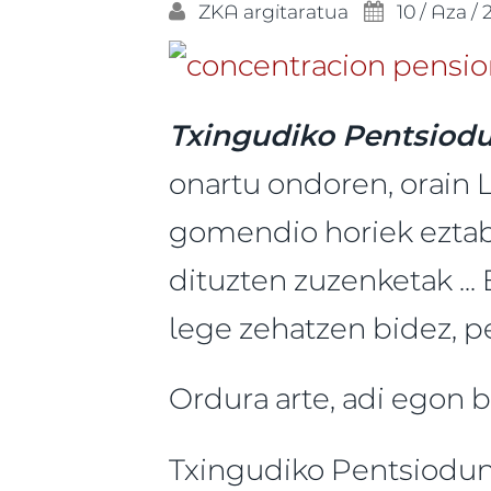
ZKA
argitaratua
10 / Aza /
Txingudiko Pentsiod
onartu ondoren, orain L
gomendio horiek eztaba
dituzten zuzenketak ..
lege zehatzen bidez, p
Ordura arte, adi egon b
Txingudiko Pentsiodu