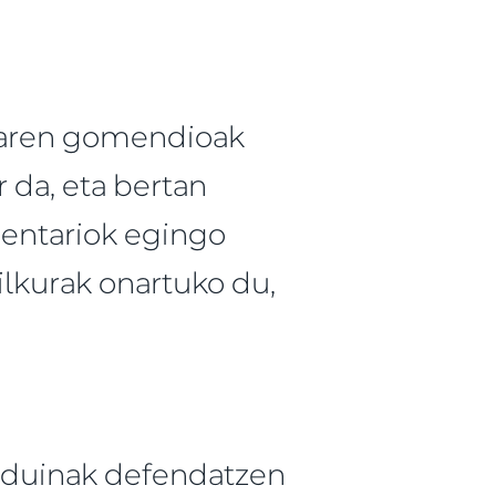
naren gomendioak
 da, eta bertan
mentariok egingo
ilkurak onartuko du,
 duinak defendatzen