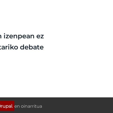
n izenpean ez
etariko debate
rupal
en oinarritua