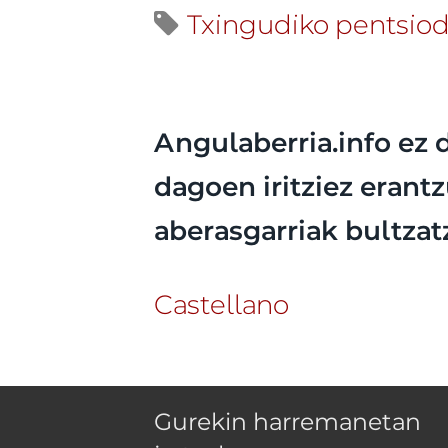
Txingudiko pentsi
Angulaberria.info ez 
dagoen iritziez erantz
aberasgarriak bultzat
Castellano
Gurekin harremanetan