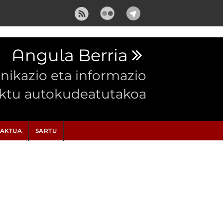
Angula Berria
ikazio eta informazio
ektu autokudeatutakoa
AKTUA
SARTU