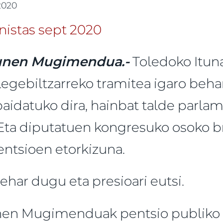
 2020
unen Mugimendua.-
Toledoko Itu
egebiltzarreko tramitea igaro behar
idatuko dira, hainbat talde parla
. Eta diputatuen kongresuko osoko b
entsioen etorkizuna.
ehar dugu eta presioari eutsi.
nen Mugimenduak pentsio publiko