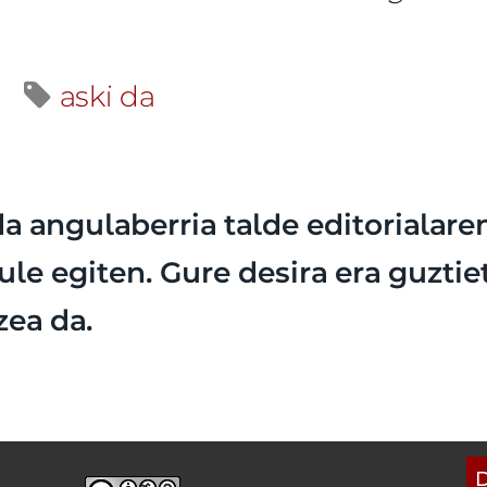
a
aski da
da angulaberria talde editorialare
ule egiten. Gure desira era guzti
zea da.
D