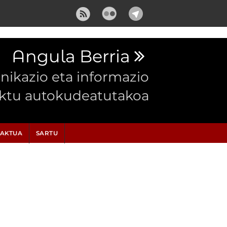
Angula Berria
ikazio eta informazio
ektu autokudeatutakoa
AKTUA
SARTU