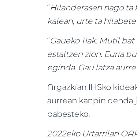
“
Hilanderasen nago ta 
kalean, urte ta hilabet
“
Gaueko 11ak. Mutil bat
estaltzen zion. Euria b
eginda. Gau latza aurre
Argazkian IHSko kidea
aurrean kanpin denda j
babesteko.
2022eko Urtarrilan O