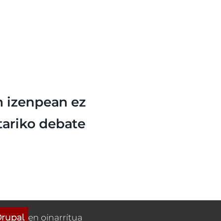
n izenpean ez
etariko debate
rupal
en oinarritua