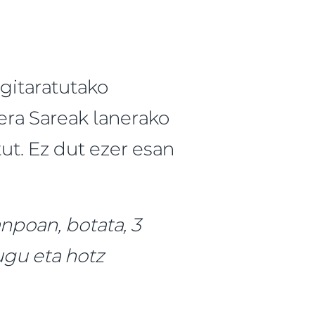
gitaratutako
rera Sareak lanerako
ut. Ez dut ezer esan
npoan, botata, 3
ugu eta hotz