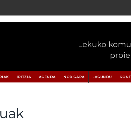
Lekuko komun
proi
RIAK
IRITZIA
AGENDA
NOR GARA
LAGUNDU
KONT
uak