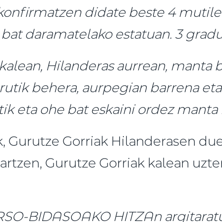
konfirmatzen didate beste 4 mutile
e bat daramatelako estatuan. 3 grad
 kalean, Hilanderas aurrean, manta 
urutik behera, aurpegian barrena eta
tik eta ohe bat eskaini ordez manta
k, Gurutze Gorriak Hilanderasen du
artzen, Gurutze Gorriak kalean uzt
ARSO-BIDASOAKO HITZAn argitarat