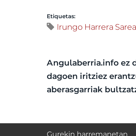
Etiquetas:
Irungo Harrera Sare
Angulaberria.info ez 
dagoen iritziez erantz
aberasgarriak bultzat
Gurekin harremanetan