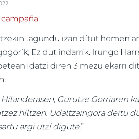
2022
itzekin lagundu izan ditut hemen ar
gogorik; Ez dut indarrik. Irungo Har
tean idatzi diren 3 mezu ekarri dit
n.
 Hilanderasen, Gurutze Gorriaren ka
tzez hiltzen. Udaltzaingora deitu d
artu argi utzi digute.
”