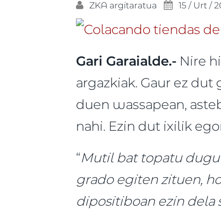
ZKA
argitaratua
15 / Urt / 
Gari Garaialde.-
Nire h
argazkiak. Gaur ez dut 
duen wassapean, astebe
nahi. Ezin dut ixilik ego
“
Mutil bat topatu dugu
grado egiten zituen, ho
dipositiboan ezin dela s