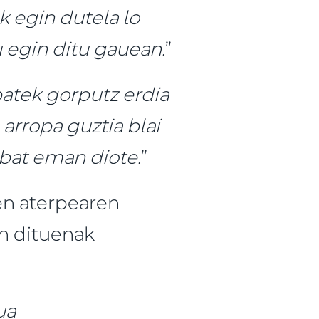
k egin dutela lo
u egin ditu gauean.
”
batek gorputz erdia
 arropa guztia blai
 bat eman diote.
”
en aterpearen
en dituenak
ua