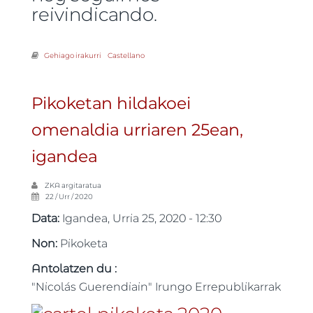
reivindicando.
Gehiago irakurri
Hitzaldia "Emakumea eta Errepublika" -ri buruz
Castellano
Pikoketan hildakoei
omenaldia urriaren 25ean,
igandea
ZKA
argitaratua
22 / Urr / 2020
Data:
Igandea, Urria 25, 2020 - 12:30
Non:
Pikoketa
Antolatzen du :
"Nicolás Guerendiain" Irungo Errepublikarrak