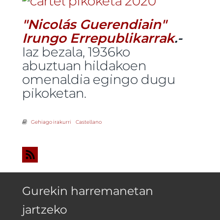
"Nicolás Guerendiain"
Irungo Errepublikarrak
.-
Iaz bezala, 1936ko
abuztuan hildakoen
omenaldia egingo dugu
pikoketan.
Gehiago irakurri
Pikoketan hildakoei omenaldia urriaren 25ean, igandea -ri
Castellano
buruz
Gurekin harremanetan
jartzeko