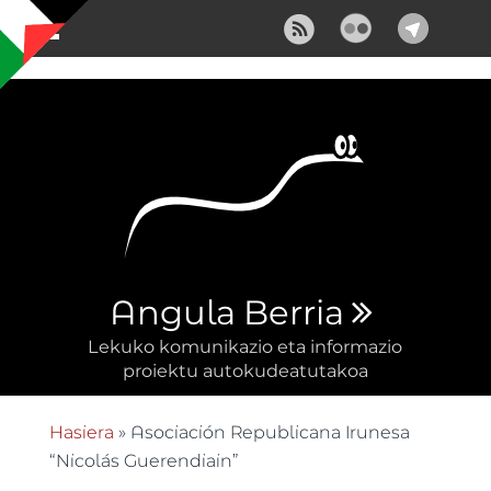
Skip to main content
Angula Berria
Lekuko komunikazio eta informazio
proiektu autokudeatutakoa
Hasiera
» Asociación Republicana Irunesa
Hemen zaude
“Nicolás Guerendiain”