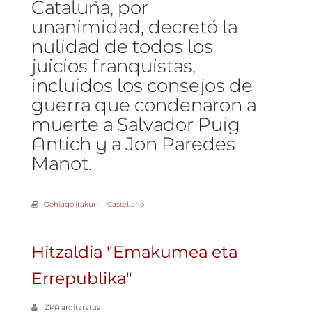
Cataluña, por
unanimidad, decretó la
nulidad de todos los
juicios franquistas,
incluidos los consejos de
guerra que condenaron a
muerte a Salvador Puig
Antich y a Jon Paredes
Manot.
Gehiago irakurri
"Septiembre del 75" filmaren proiekzioa Kabigorrin -ri buruz
Castellano
Hitzaldia "Emakumea eta
Errepublika"
ZKA
argitaratua