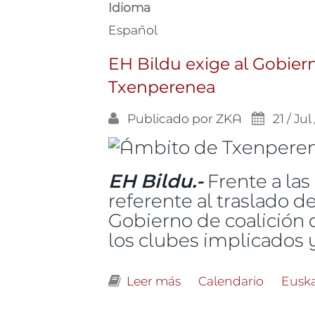
Idioma
Español
EH Bildu exige al Gobier
Txenperenea
Publicado por
ZKA
21 / Jul
EH Bildu.-
Frente a las
referente al traslado 
Gobierno de coalición 
los clubes implicados y
Leer más
sobre EH Bildu exige 
Calendario
Eusk