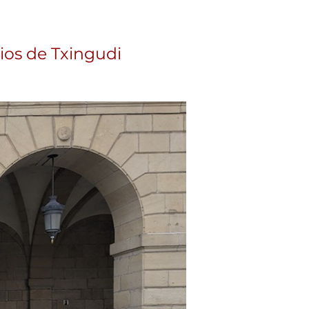
to de Irun entorno a la Euskal Jira
ios de Txingudi