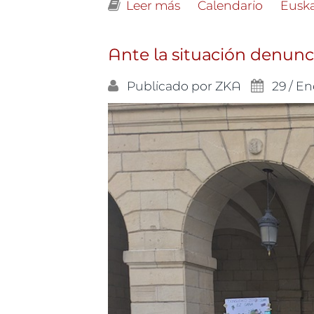
Leer más
sobre “Promover no es 
Calendario
Eusk
Ante la situación denunc
Publicado por
ZKA
29 / En