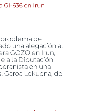
a GI-636 en Irun
l problema de
ado una alegación al
tera GOZO en Irun,
de a la Diputación
beranista en una
s, Garoa Lekuona, de
636 en Irun