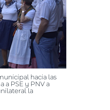
municipal hacia las
ama a PSE y PNV a
ilateral la