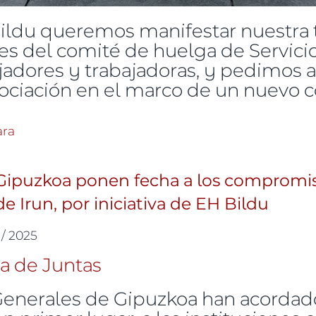
ldu queremos manifestar nuestra t
nes del comité de huelga de Servici
jadores y trabajadoras, y pedimos a
gociación en el marco de un nuevo c
ón denunciada por el Comité de huelga de Servicios d
ara
Gipuzkoa ponen fecha a los compromis
e Irun, por iniciativa de EH Bildu
 / 2025
enerales de Gipuzkoa han acordado 