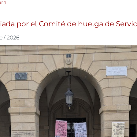
sustituir”. EH Bildu, ante la decisión del Ayuntamien
ara
iada por el Comité de huelga de Servic
e / 2026