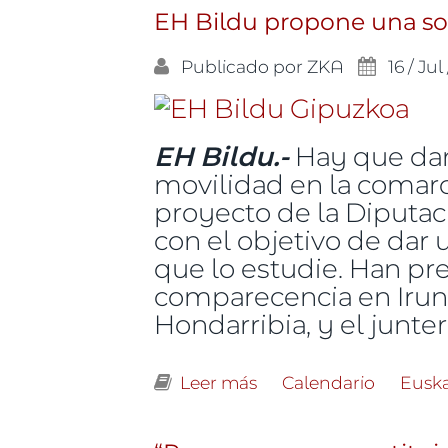
EH Bildu propone una sol
Publicado por
ZKA
16 / Jul
EH Bildu.-
Hay que dar 
movilidad en la comarc
proyecto de la Diputac
con el objetivo de dar u
que lo estudie. Han pr
comparecencia en Irun,
Hondarribia, y el junte
Leer más
sobre EH Bildu propon
Calendario
Eusk