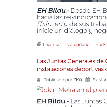
EH Bildu.-
Desde EH Bi
hacia las reivindicacio
(Txinzer)
y de sus traba
inicie un diálogo y ne
Leer más
sobre Ante la situaci
Calendario
Eusk
Las Juntas Generales de 
instalaciones deportivas d
Publicado por
ZKA
6 / Mar
EH Bildu.-
Las Juntas G