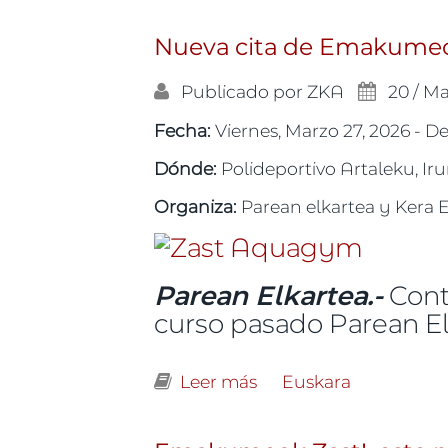
Nueva cita de Emakumeok
Publicado por
ZKA
20 / Ma
Fecha:
Viernes, Marzo 27, 2026 -
D
Dónde:
Polideportivo Artaleku, Ir
Organiza:
Parean elkartea y Kera 
Parean Elkartea.-
Cont
curso pasado Parean El
Leer más
sobre Nueva cita de 
Euskara