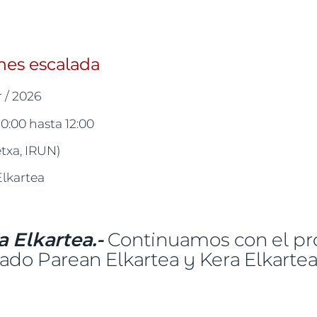
mes escalada
r / 2026
10:00
hasta
12:00
xa, IRUN)
Elkartea
 Elkartea.-
Continuamos con el pr
ado Parean Elkartea y Kera Elkartea
!, este mes escalada