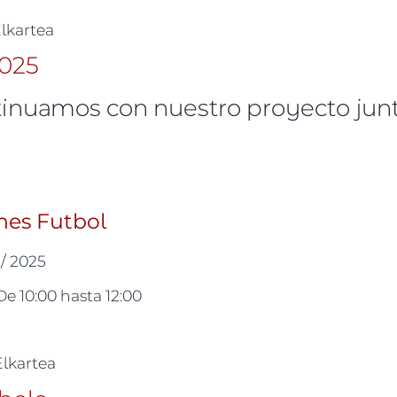
Elkartea
inuamos con nuestro proyecto junto
makumeok Zast!, en esta ocasión hípica
mes Futbol
 / 2025
De
10:00
hasta
12:00
Elkartea