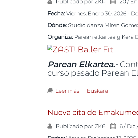
Publicado por
ZKA
20 / En
Fecha:
Viernes, Enero 30, 2026 -
D
Dónde:
Studio danza Miren Gomez.
Organiza:
Parean elkartea y Kera 
Parean Elkartea.-
Cont
curso pasado Parean El
Leer más
sobre Nueva cita de E
Euskara
Nueva cita de Emakumeok
Publicado por
ZKA
6 / Dic 
Fecha:
Viernes, Diciembre 12, 2025