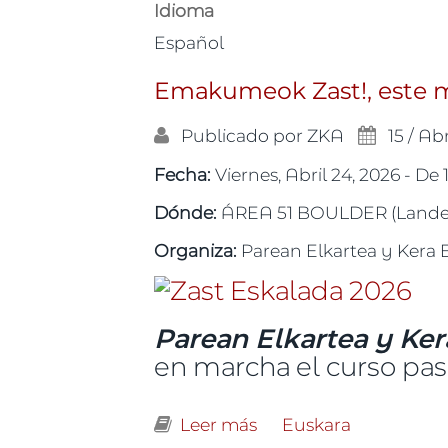
Idioma
Español
Emakumeok Zast!, este 
Publicado por
ZKA
15 / Ab
Fecha:
Viernes, Abril 24, 2026 -
De
Dónde:
ÁREA 51 BOULDER (Landet
Organiza:
Parean Elkartea y Kera 
Parean Elkartea y Kera
en marcha el curso pas
Leer más
sobre Emakumeok Zast
Euskara