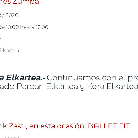
 mes Zumba
b / 2026
De
10:00
hasta
12:00
un
Elkartea
 Elkartea.-
Continuamos con el pr
ado Parean Elkartea y Kera Elkartea
t!, este mes Zumba
 Zast!, en esta ocasión: BALLET FIT