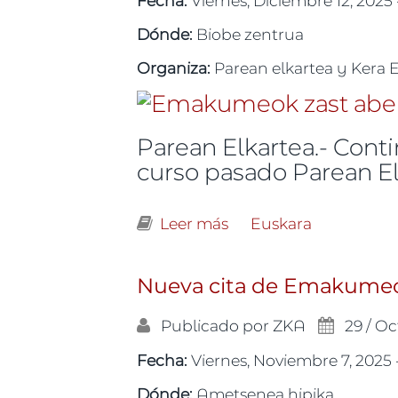
Dónde:
Biobe zentrua
Organiza:
Parean elkartea y Kera 
Parean Elkartea.- Con
curso pasado Parean El
Leer más
sobre Nueva cita de E
Euskara
Nueva cita de Emakumeok 
Publicado por
ZKA
29 / Oc
Fecha:
Viernes, Noviembre 7, 2025 
Dónde:
Ametsenea hipika