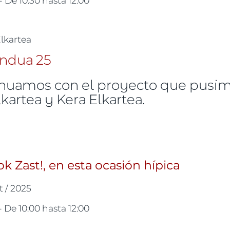
Elkartea
tinuamos con el proyecto que pusi
kartea y Kera Elkartea.
makumeok Zast!, en esta fuerza
Zast!, en esta ocasión hípica
t / 2025
-
De
10:00
hasta
12:00