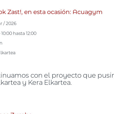
 Zast!, en esta ocasión: Acuagym
r / 2026
e
10:00
hasta
12:00
un
Elkartea
inuamos con el proyecto que pusi
kartea y Kera Elkartea.
Emakumeok Zast!, en esta ocasión: Acuagym