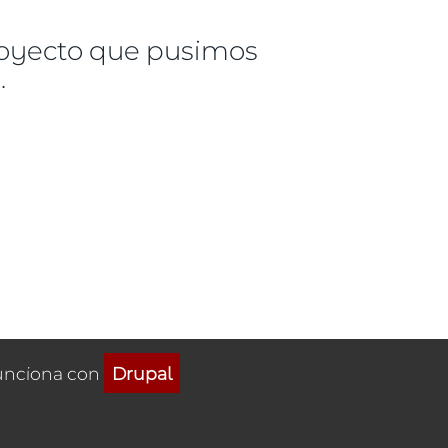
oyecto que pusimos
.
unciona con
Drupal