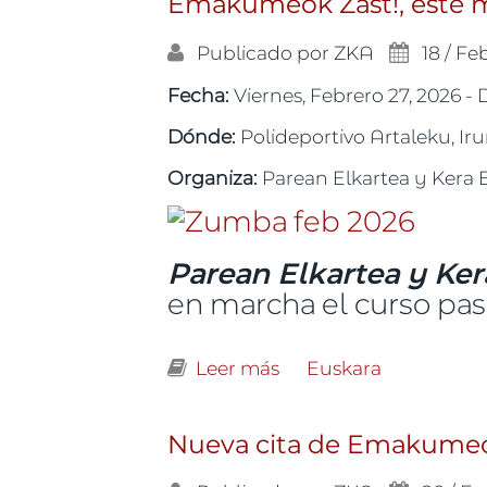
Emakumeok Zast!, este
Publicado por
ZKA
18 / Fe
Fecha:
Viernes, Febrero 27, 2026 -
Dónde:
Polideportivo Artaleku, Ir
Organiza:
Parean Elkartea y Kera 
Parean Elkartea y Kera
en marcha el curso pas
Leer más
sobre Emakumeok Zas
Euskara
Nueva cita de Emakumeok