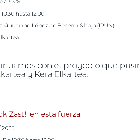
e / 2026
e
10:30
hasta
12:00
 Aureliano López de Becerra 6 bajo (IRUN)
Elkartea
inuamos con el proyecto que pusi
kartea y Kera Elkartea.
makumeok Zast!, en esta ocasión: BALLET FIT
 Zast!, en esta fuerza
/ 2025
 -
De
10:30
hasta
12:00