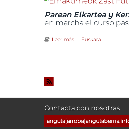
Parean Elkartea y Kera
en marcha el curso pas
Leer más
sobre Emakumeok Zast
Euskara
Páginas
Contacta con nosotras
angula[arroba]angulaberria.inf