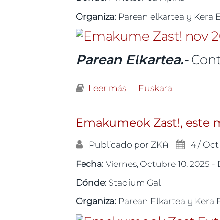
Organiza:
Parean elkartea y Kera 
Parean Elkartea.-
Cont
Leer más
sobre Nueva cita de E
Euskara
Emakumeok Zast!, este 
Publicado por
ZKA
4 / Oct
Fecha:
Viernes, Octubre 10, 2025 -
Dónde:
Stadium Gal
Organiza:
Parean Elkartea y Kera 