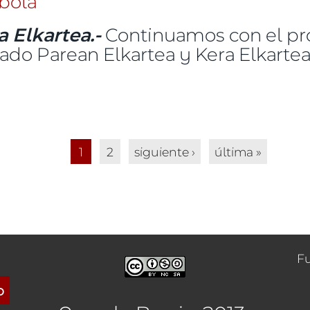
 Elkartea.-
Continuamos con el pr
ado Parean Elkartea y Kera Elkartea
!, este mes Futbol
1
2
siguiente ›
última »
F
o