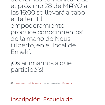
el próximo 28 de MAYO a
las 16:00 se llevará a cabo
el taller "El
empoderamiento
produce conocimientos"
de la mano de Neus
Alberto, en el local de
Emeki.
¡Os animamos a que
participéis!
Leer más
sobre Taller gratuito "El empoderamiento produce conocimientos"
Inicie sesión
para comentar
Euskara
Inscripción. Escuela de