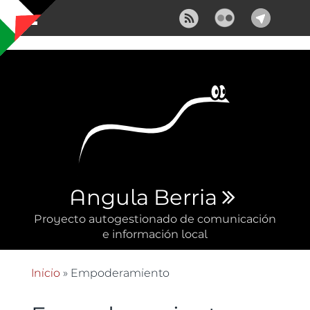
Pasar al contenido principal
Angula Berria
Proyecto autogestionado de comunicación
e información local
Inicio
» Empoderamiento
Se encuentra usted aquí