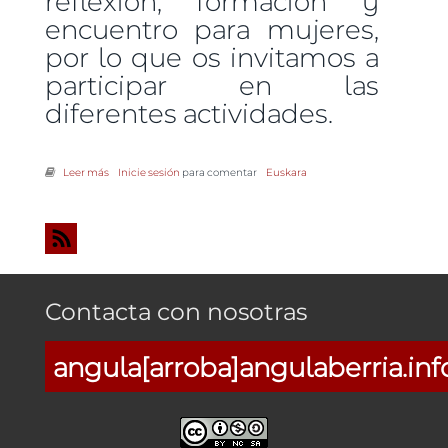
reflexión, formación y
encuentro para mujeres,
por lo que os invitamos a
participar en las
diferentes actividades.
Leer más
sobre Inscripción. Escuela de empoderamiento para mujeres 2013
Inicie sesión
para comentar
Euskara
Contacta con nosotras
angula[arroba]angulaberria.inf