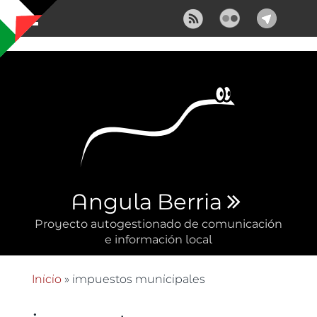
Pasar al contenido principal
Angula Berria
Proyecto autogestionado de comunicación
e información local
Inicio
» impuestos municipales
Se encuentra usted aquí