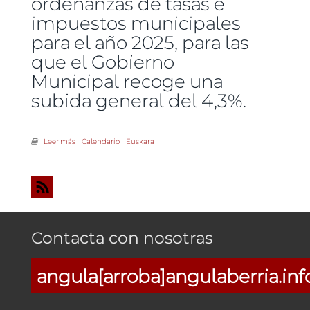
ordenanzas de tasas e
impuestos municipales
para el año 2025, para las
que el Gobierno
Municipal recoge una
subida general del 4,3%.
Leer más
sobre EH Bilduk udal tasen eta zergen ordenantza onartzeko bere
Calendario
Euskara
baldintzak jarri ditu
Contacta con nosotras
angula[arroba]angulaberria.inf