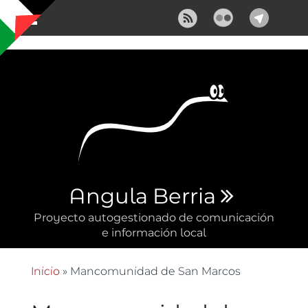
Pasar al contenido principal
Angula Berria
Proyecto autogestionado de comunicación
e información local
Inicio
» Mancomunidad de San Marcos
Se encuentra usted aquí