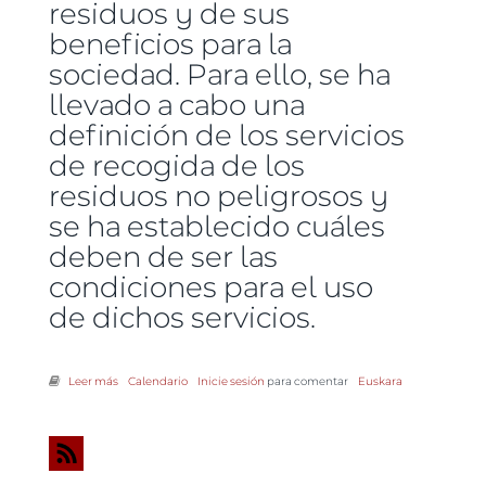
residuos y de sus
beneficios para la
sociedad. Para ello, se ha
llevado a cabo una
definición de los servicios
de recogida de los
residuos no peligrosos y
se ha establecido cuáles
deben de ser las
condiciones para el uso
de dichos servicios.
Leer más
sobre Nueva normativa para regular el servicio de recogida de
Calendario
Inicie sesión
para comentar
Euskara
residuos en polígonos y parques industriales