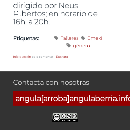
dirigido por Neus
Albertos; en horario de
16h. a 20h.
Talleres
Emeki
Etiquetas:
género
Inicie sesión
para comentar
Euskara
Contacta con nosotras
angula[arroba]angulaberria.inf