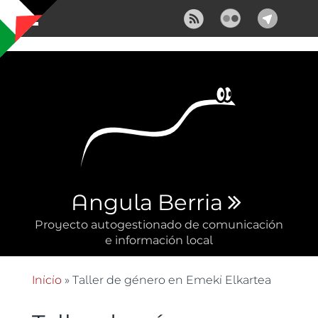
Pasar al contenido principal
Angula Berria
Proyecto autogestionado de comunicación
e información local
Inicio
» Taller de género en Emeki Elkartea
Se encuentra usted aquí