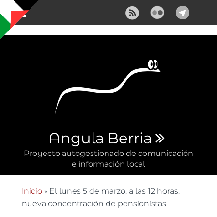
Pasar al contenido principal
Angula Berria
Proyecto autogestionado de comunicación
e información local
Inicio
» El lunes 5 de marzo, a las 12 horas,
Se encuentra usted aquí
nueva concentración de pensionistas