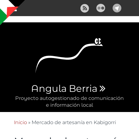
Pasar al contenido principal
Angula Berria
Proyecto autogestionado de comunicación
e información local
Inicio
» Mercado de artesanía en Kabigorri
Se encuentra usted aquí