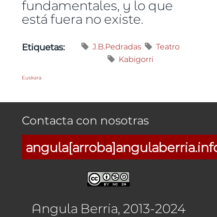
fundamentales, y lo que
está fuera no existe.
J.B.Pedradas
Teatro
Etiquetas:
Kabigorri
Euskara
Contacta con nosotras
angula[arroba]angulaberria.inf
Angula Berria, 2013-2024