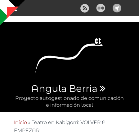
Pasar al contenido principal
Angula Berria
Proyecto autogestionado de comunicación
e información local
Inicio
» Teatro en Kabigorri: VOLVER A
Se encuentra usted aquí
EMPEZAR