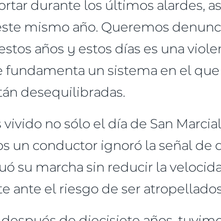
tar durante los últimos alardes, a
ste mismo año. Queremos denuncia
tos años y estos días es una viole
ue fundamenta un sistema en el que 
án desequilibradas.
 vivido no sólo el día de San Marcia
os un conductor ignoró la señal de 
nuó su marcha sin reducir la veloci
 ante el riesgo de ser atropellado
l, después de diecisiete años, tuvi