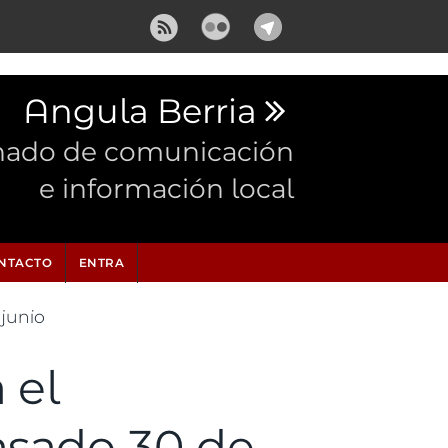
Angula Berria
nado de comunicación
e información local
NTACTO
ENTRA
junio
 el
asado 30 de