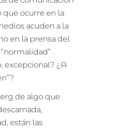
o que ocurre en la
medios acuden a la
omo en la prensa del
 “normalidad” .
o, excepcional? ¿A
en”?
berg de algo que
 descarnada,
d, están las