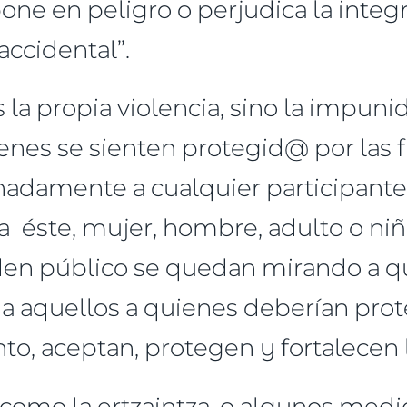
one en peligro o perjudica la integ
accidental”.
s la propia violencia, sino la impun
uienes se sienten protegid@ por las
adamente a cualquier participante 
sea éste, mujer, hombre, adulto o n
den público se quedan mirando a qu
 a aquellos a quienes deberían prot
anto, aceptan, protegen y fortalecen l
s, como la ertzaintza, o algunos me