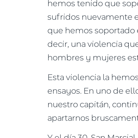
hemos tenido que sopor
sufridos nuevamente e
que hemos soportado es
decir, una violencia q
hombres y mujeres est
Esta violencia la hemos
ensayos. En uno de ell
nuestro capitán, conti
apartarnos bruscamente
Y el día 30, San Marcia