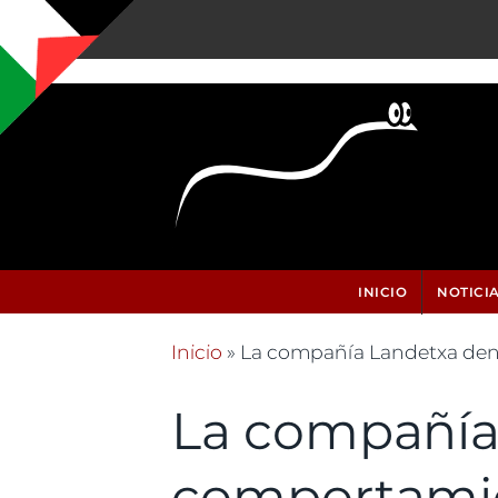
Pasar al contenido principal
INICIO
NOTICI
Inicio
» La compañía Landetxa denu
Se encuentra usted aquí
La compañía
comportamie