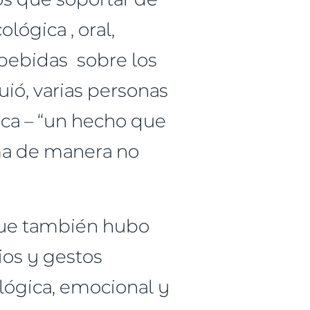
ológica , oral,
 bebidas sobre los
ió, varias personas
ica – “un hecho que
ima de manera no
nque también hubo
os y gestos
ológica, emocional y