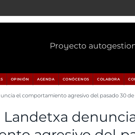
Proyecto autogestio
AS
OPINIÓN
AGENDA
CONÓCENOS
COLABORA
CO
ncia el comportamiento agresivo del pasado 30 de 
 Landetxa denuncia
nto agresivo del p