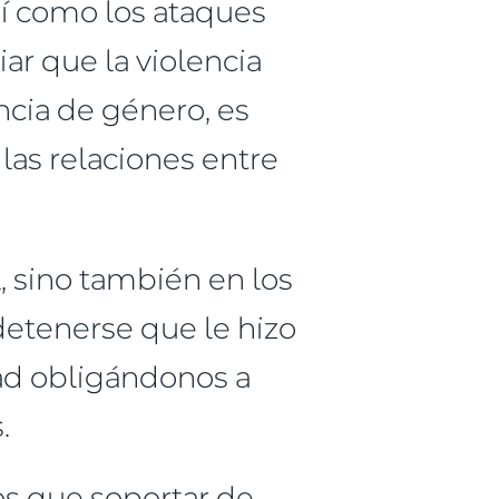
sí como los ataques
r que la violencia
ncia de género, es
las relaciones entre
l, sino también en los
detenerse que le hizo
dad obligándonos a
s.
mos que soportar de