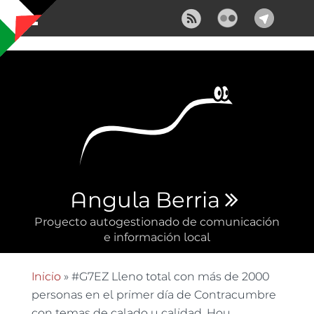
Pasar al contenido principal
Angula Berria
Proyecto autogestionado de comunicación
e información local
Inicio
» #G7EZ Lleno total con más de 2000
Se encuentra usted aquí
personas en el primer día de Contracumbre
con temas de calado y calidad. Hoy