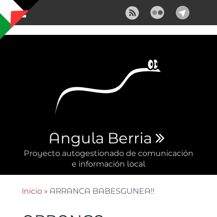
Pasar al contenido principal
Angula Berria
Proyecto autogestionado de comunicación
e información local
Inicio
» ARRANCA BABESGUNEA!!
Se encuentra usted aquí