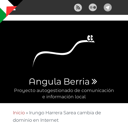
Pasar al contenido principal
Angula Berria
Proyecto autogestionado de comunicación
e información local
Inicio
» Irungo Harrera Sarea cambia de
Se encuentra usted aquí
dominio en Internet