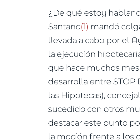
¿De qué estoy hablando
Santano
(1)
mandó colgar
llevada a cabo por el 
la ejecución hipotecari
que hace muchos meses
desarrolla entre STOP
las Hipotecas), conceja
sucedido con otros mu
destacar este punto po
la moción frente a los