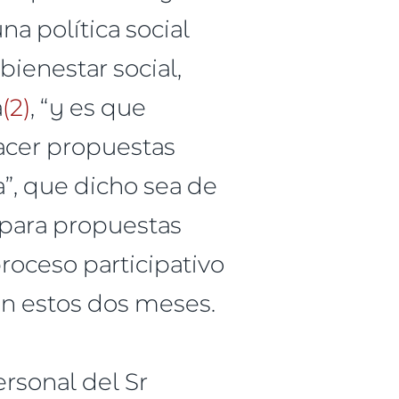
a política social
bienestar social,
a
(2)
, “y es que
acer propuestas
a”, que dicho sea de
 para propuestas
proceso participativo
en estos dos meses.
rsonal del Sr