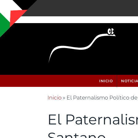
Pasar al contenido principal
INICIO
NOTICI
Inicio
» El Paternalismo Político d
Se encuentra usted aquí
El Paternali
Santano