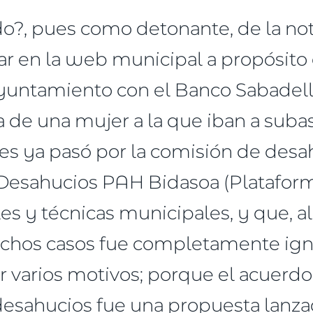
?, pues como detonante, de la nota
 en la web municipal a propósito 
Ayuntamiento con el Banco Sabadel
a de una mujer a la que iban a subast
 ya pasó por la comisión de desa
 Desahucios PAH Bidasoa (Platafor
les y técnicas municipales, y que, a
chos casos fue completamente ign
r varios motivos; porque el acuerd
 desahucios fue una propuesta lanz