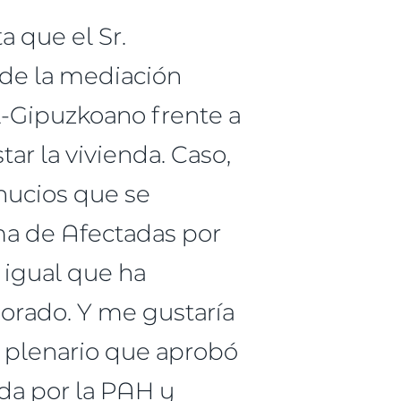
 que el Sr.
de la mediación
l-Gipuzkoano frente a
ar la vivienda. Caso,
hucios que se
ma de Afectadas por
l igual que ha
orado. Y me gustaría
o plenario que aprobó
ada por la PAH y