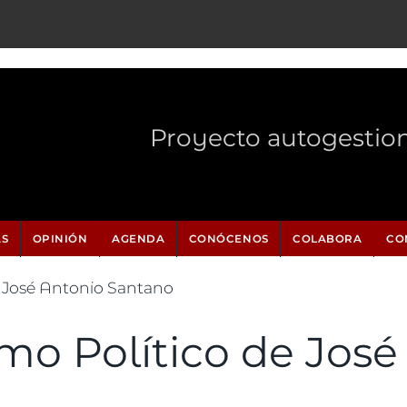
Proyecto autogestio
AS
OPINIÓN
AGENDA
CONÓCENOS
COLABORA
CO
e José Antonio Santano
smo Político de Jos