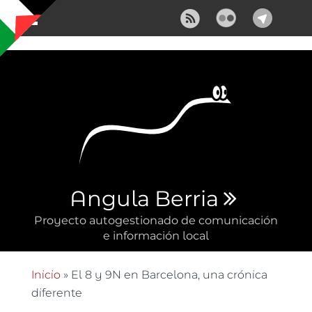
Pasar al contenido principal
Angula Berria
Proyecto autogestionado de comunicación
e información local
Inicio
» El 8 y 9N en Barcelona, una crónica
Se encuentra usted aquí
diferente