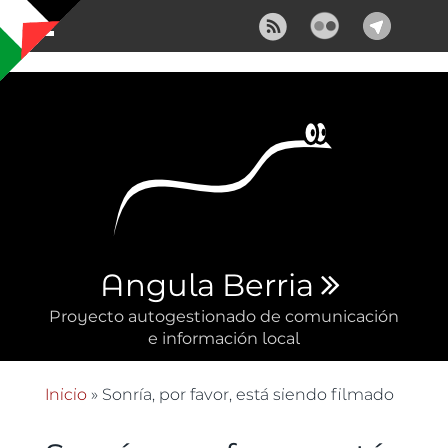
Pasar al contenido principal
Angula Berria
Proyecto autogestionado de comunicación
e información local
Inicio
» Sonría, por favor, está siendo filmado
Se encuentra usted aquí