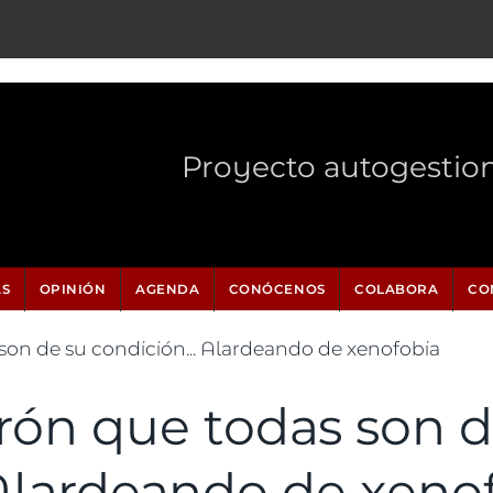
Proyecto autogestio
AS
OPINIÓN
AGENDA
CONÓCENOS
COLABORA
CO
 son de su condición... Alardeando de xenofobia
drón que todas son 
 Alardeando de xeno