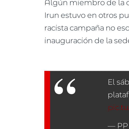
Algún miembro de la c
Irun estuvo en otros p
racista campaña no esc
inauguración de la sed
El sá
plata
pic.
— PP 