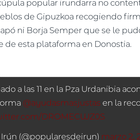
úpula popular irundarra no content
ueblos de Gipuzkoa recogiendo firm
apó ni Borja Semper que se le pudo
e de esta plataforma en Donostia.
bado a las 11 en la Pza Urdanibia a
forma
@ayudasmasjustas
en la rec
twitter.com/DROMECWZ0S
Irún (@popularesdeirun)
marzo 2, 