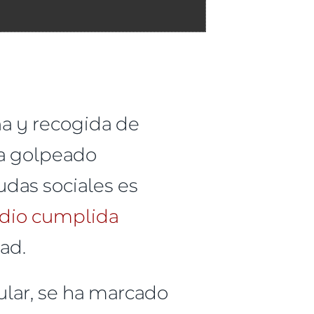
ña y recogida de
ha golpeado
udas sociales es
 dio cumplida
dad.
ular, se ha marcado