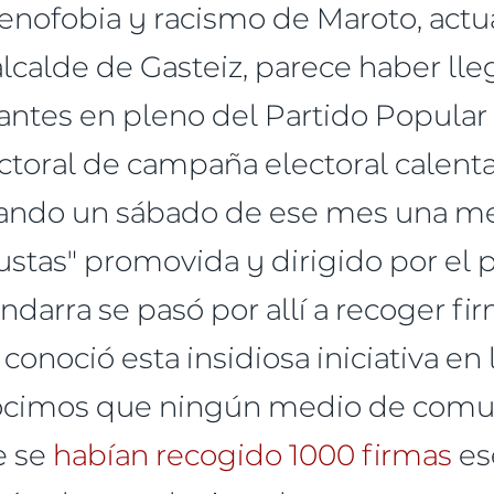
enofobia y racismo de Maroto, actu
alde de Gasteiz, parece haber lleg
ntes en pleno del Partido Popular
ectoral de campaña electoral calent
ando un sábado de ese mes una me
ustas" promovida y dirigido por el 
darra se pasó por allí a recoger firm
 conoció esta insidiosa iniciativa e
nocimos que ningún medio de comu
e se
habían recogido 1000 firmas
es