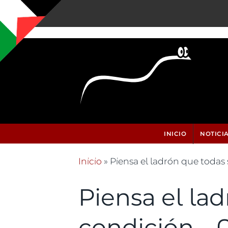
Pasar al contenido principal
INICIO
NOTICI
Inicio
» Piensa el ladrón que todas
Se encuentra usted aquí
Piensa el la
condición...