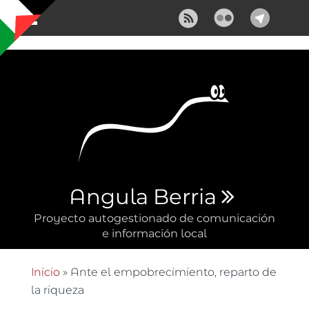
Pasar al contenido principal
Angula Berria
Proyecto autogestionado de comunicación
e información local
Inicio
» Ante el empobrecimiento, reparto de
Se encuentra usted aquí
la riqueza