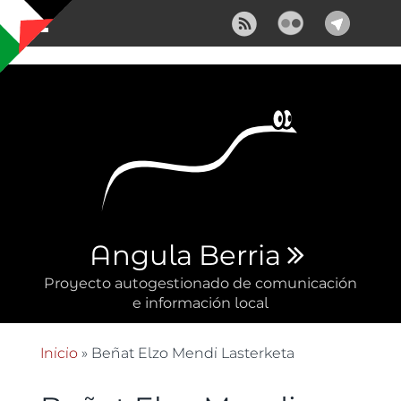
Pasar al contenido principal
Angula Berria
Proyecto autogestionado de comunicación
e información local
Inicio
» Beñat Elzo Mendi Lasterketa
Se encuentra usted aquí