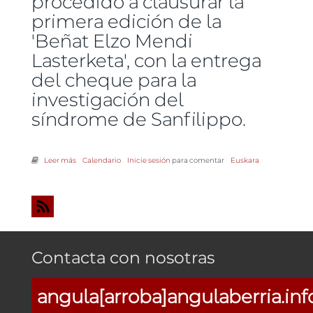
procedido a clausurar la
primera edición de la
'Beñat Elzo Mendi
Lasterketa', con la entrega
del cheque para la
investigación del
síndrome de Sanfilippo.
Leer más
sobre Se hace entrega del cheque para la investigación del
Calendario
Inicie sesión
para comentar
Euskara
síndrome de Sanfilippo
Contacta con nosotras
angula[arroba]angulaberria.inf