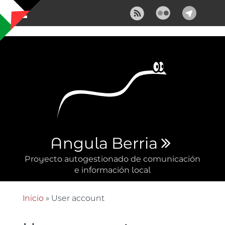
Pasar al contenido principal
Angula Berria
Proyecto autogestionado de comunicación
e información local
Inicio
» User account
Se encuentra usted aquí