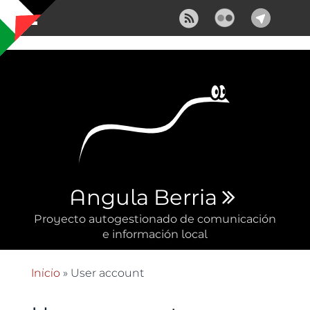
Pasar al contenido principal
Angula Berria
Proyecto autogestionado de comunicación
e información local
Inicio
» User account
Se encuentra usted aquí