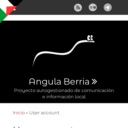
Pasar al contenido principal
Angula Berria
Proyecto autogestionado de comunicación
e información local
Inicio
» User account
Se encuentra usted aquí