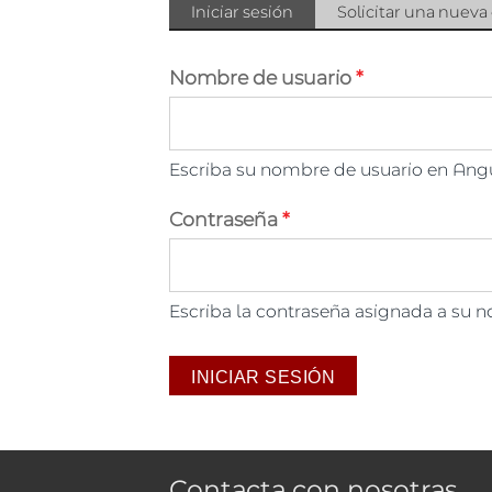
Solapas principales
Iniciar sesión
(solapa
Solicitar una nueva
activa)
Nombre de usuario
*
Escriba su nombre de usuario en Angu
Contraseña
*
Escriba la contraseña asignada a su 
Contacta con nosotras